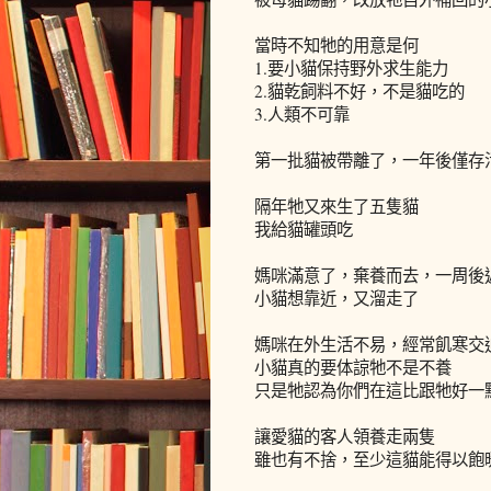
當時不知牠的用意是何
1.要小貓保持野外求生能力
2.貓乾飼料不好，不是貓吃的
3.人類不可靠
第一批貓被帶離了，一年後僅存
隔年牠又來生了五隻貓
我給貓罐頭吃
媽咪滿意了，棄養而去，一周後
小貓想靠近，又溜走了
媽咪在外生活不易，經常飢寒交
小貓真的要体諒牠不是不養
只是牠認為你們在這比跟牠好一
讓愛貓的客人領養走兩隻
雖也有不捨，至少這貓能得以飽