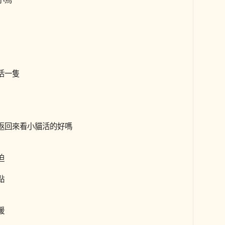
活一隻
返回來看小貓活的好嗎
迫
點
暖