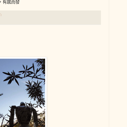
，有感而發
: