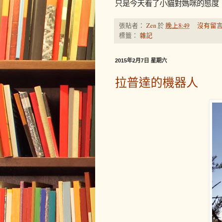
只是今天看了小貓對媽咪的態度
張貼者：
Zen
於
晚上8:49
沒有留言
標籤：
雜記
2015年2月7日 星期六
拉普達的機器人