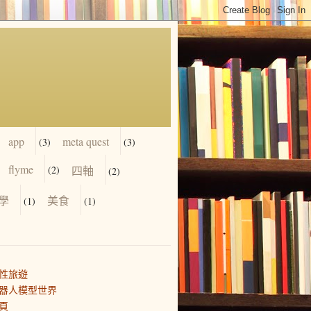
app
meta quest
(3)
(3)
flyme
(2)
四軸
(2)
學
美食
(1)
(1)
性旅遊
器人模型世界
頁