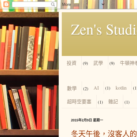
Zen's Stud
投資
武學
牛頓神
(9)
(9)
AI
kotlin
數學
(1)
(1
(2)
超時空要塞
雜記
(1)
(1)
2015年2月9日 星期一
冬天午後，沒客人的