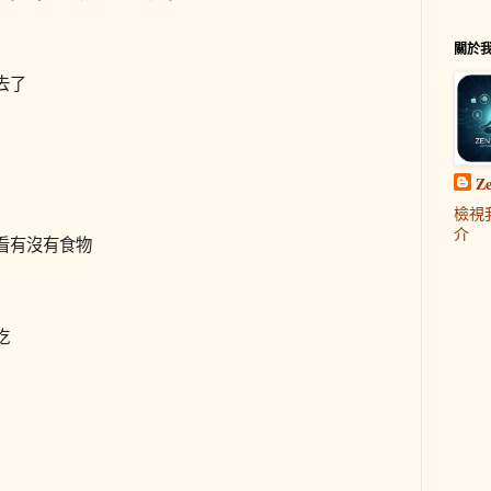
關於
去了
Z
檢視
介
看有沒有食物
吃