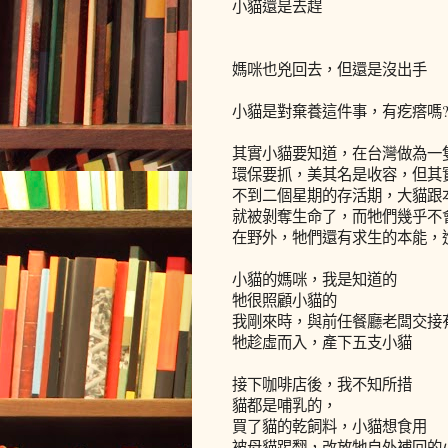
小貓還是去趕
媽咪也兇回去，但還是沒出手
小貓是對棄養這件事，有疙瘩嗎
其實小貓要知道，在台灣做為一
環保要抓，美其名是收容，但其
不到二個星期的存活期，大貓跟
就被剝奪生命了，而牠們幾乎不
在野外，牠們還有求生的本能，
小貓的媽咪，我是知道的
牠很照顧小貓的
我剛來時，與前任餐廳老闆交接
牠趁虛而入，產下五支小貓
接下咖啡店後，我不知所措
貓都是哺乳的，
買了貓的乾飼料，小貓想食用
被母貓踢翻，改放牠自外補回的