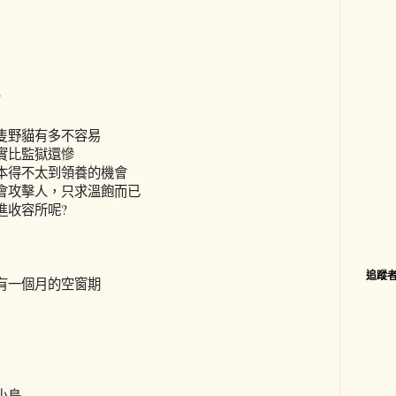
?
隻野貓有多不容易
實比監獄還慘
本得不太到領養的機會
會攻擊人，只求溫飽而已
進收容所呢?
追蹤
有一個月的空窗期
小鳥