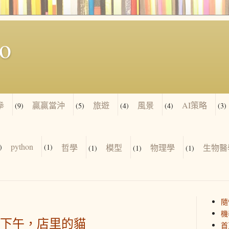
io
拳
贏贏當沖
旅遊
風景
AI策略
(9)
(5)
(4)
(4)
(3)
python
)
(1)
哲學
模型
物理學
生物醫
(1)
(1)
(1)
隨
機
下午，店里的貓
首