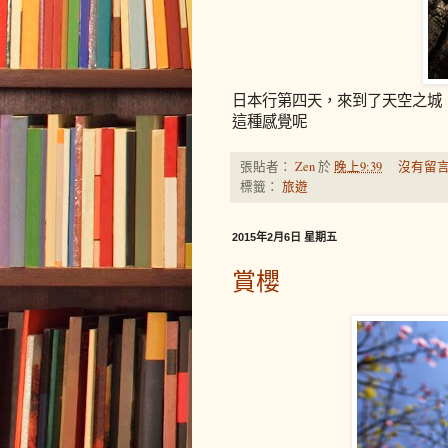
日本行第四天，來到了天空之城
這種感覺呢
張貼者：
Zen
於
晚上9:39
沒有留言
標籤：
旅遊
2015年2月6日 星期五
賞櫻