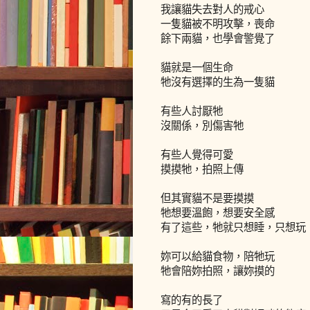
我讓貓失去對人的戒心
一隻貓被不明攻擊，喪命
餘下兩貓，也學會警覺了
貓就是一個生命
牠沒有選擇的生為一隻貓
有些人討厭牠
沒關係，別傷害牠
有些人覺得可愛
摸摸牠，拍照上傳
但其實貓不是要摸摸
牠想要溫飽，想要安全感
有了這些，牠就只想睡，只想玩
妳可以給貓食物，陪牠玩
牠會陪妳拍照，讓妳摸的
寫的有的長了