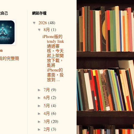
我自己
網誌存檔
2026
(48)
▼
8月
(1)
▼
iPhone版的
tendy link
通過審
en
核，今天
起上架開
我的完整簡
放下載，
能將
iPhone的
畫面，投
放到 ...
7月
(9)
►
6月
(2)
►
5月
(4)
►
4月
(6)
►
3月
(20)
►
2月
(3)
►