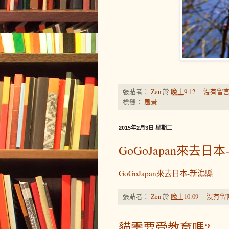
張貼者：
Zen
於
晚上9:12
沒有留言
標籤：
風景
2015年2月3日 星期二
GoGoJapan來去日
GoGoJapan來去日本-新潟縣
張貼者：
Zen
於
晚上10:09
沒有留
貓需要受教育嗎?