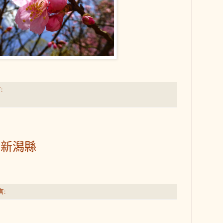
:
本-新潟縣
言: