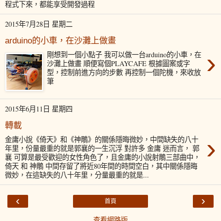
程式下來，都能享受開發過程
2015年7月28日 星期二
arduino的小車，在沙灘上做畫
›
剛想到一個小點子 我可以做一台arduino的小車，在
沙灘上做畫 順便寫個PLAYCAFE 根據圖案或字
型，控制前進方向的步數 再控制一個陀機，來收放
筆
2015年6月11日 星期四
轉載
›
金庸小說《倚天》和《神鵰》的關係隱晦微妙，中間缺失的八十
年里，份量最重的就是郭襄的一生沉浮 對許多 金庸 迷而言， 郭
襄 可算是最受歡迎的女性角色了，且金庸的小說射鵰三部曲中，
倚天 和 神鵰 中間存留了將近80年間的時間空白，其中關係隱晦
微妙，在這缺失的八十年里，分量最重的就是...
‹
›
首頁
查看網路版