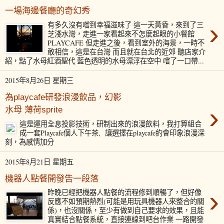
一場海邊餐廳的奇幻秀
›
有多久沒有嚐到幸福滋味了 這一天黃昏，來到了三
芝淺水灣，走進一家看起來不怎麼起眼的小餐館
PLAYCAFE 但走進之後，看到室外的海景，一時不
敢相信，這是在台灣 而且就在台北的近郊 聽店家介
紹，點了水母紅酒聖代 藍色透明的水母漂浮在空中 嚐了一口帶...
2015年8月26日 星期三
為playcafe研發浪漫飲品，幻影
›
水母 薄荷sprite
這是運用全息投影技術，研制出來的浪漫飲料，我打算組合
成一套Playcafe個人下午茶, 讓選擇在playcafe約會印象浪漫深
刻，為感情加分
2015年8月21日 星期五
機器人點餐開發告一段落
›
昨晚已經把機器人點餐的流程修到順暢了，但好像
反應不如預期熱烈(可能是用玩具機器人來整合的關
係)，也沒關係，至少有做到自己要求的效果，且能
真實結合點餐系統，直接連線到吧台作業 一路開發