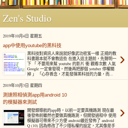
Zen's Studio
2019年10月4日 星期五
app中使用youtube的黑科技
›
黑科技對資訊人來說就好像武功密笈一樣 正規的教
科書跟本就不會教這些 在進入這主題前，先聲明一
下 「 不要用來幫 youtube 的影片 衝 觀看次數 人氣
Google 一定會發現，然後再把那個 yotuber 停權關
掉 」 「心存善念，才能發揮黑科技的力量，而...
2019年10月3日 星期四
測速照相偵測app用android 10
的模擬器來測試
›
開發類導航的app時，以前一定要真機路測 現在最
後發佈前雖然也要做真機路測，但開發過程中 使用
模擬器可帶來不少方便 android最近發佈了 android
Q (10) 因為修改了不少隱私權的設定，尤其像是手