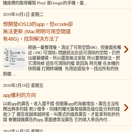
機座標的取得權限 Pixel 是Google的手機，搶...
2019年10月1日 星期二
想開發iOS13的app，但xcode卻
無法更新 (Mac明明可用空間還
有48G)，找到解決方法了
›
經過一番整理後，清出了可用空間48G , 但後面有備
註 (30G 可清除) 問題就出在這可清除的空間，仍然
佔據著硬碟，所以還是無法安裝 所以要想辦法，把
它清除掉 這些可清除的檔 是因為 時光機 在本機的
快照檔 打開終端機 先用這道指令，找出所有的快
照檔 ...
2016年2月19日 星期五
app獲利的方向
›
以前app的廣告，收入還不錯 但隨著app的海量增加，廣告主沒有
釋出夠多的錢 粥少僧多，同樣的曝光量每個廣告版位能分到的錢
就少了 廣告就越來越誇張，叫賣式的插頁廣告，才能拿到些許的
錢 會撒錢做廣告的app,里面通常沒廣告 它的收入來自內付...
2015年11月7日 星期六