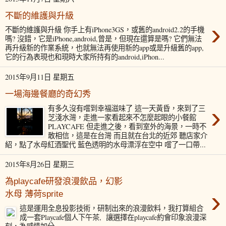
不斷的維護與升級
›
不斷的維護與升級 你手上有iPhone3GS，或舊的android2.2的手機
嗎? 沒錯，它是iPhone,android,曾是，但現在還算是嗎? 它們無法
再升級新的作業系統，也就無法再使用新的app或是升級舊的app,
它的行為表現也和現時大家所持有的android,iPhon...
2015年9月11日 星期五
一場海邊餐廳的奇幻秀
›
有多久沒有嚐到幸福滋味了 這一天黃昏，來到了三
芝淺水灣，走進一家看起來不怎麼起眼的小餐館
PLAYCAFE 但走進之後，看到室外的海景，一時不
敢相信，這是在台灣 而且就在台北的近郊 聽店家介
紹，點了水母紅酒聖代 藍色透明的水母漂浮在空中 嚐了一口帶...
2015年8月26日 星期三
為playcafe研發浪漫飲品，幻影
›
水母 薄荷sprite
這是運用全息投影技術，研制出來的浪漫飲料，我打算組合
成一套Playcafe個人下午茶, 讓選擇在playcafe約會印象浪漫深