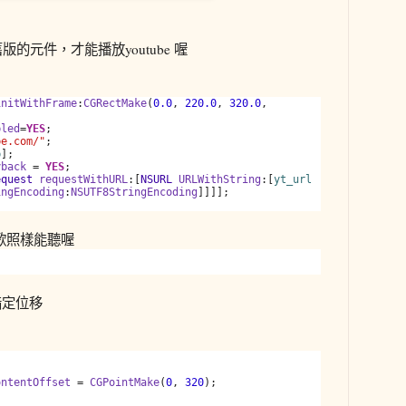
的元件，才能播放youtube 喔
initWithFrame
:
CGRectMake
(
0.0
,
220.0
,
320.0
,
bled
=
YES
;
be.com/"
;
b
];
yback
=
YES
;
equest
requestWithURL
:[
NSURL
URLWithString
:[
yt_url
ingEncoding
:
NSUTF8StringEncoding
]]]];
，歌照樣能聽喔
指定位移
;
ontentOffset
=
CGPointMake
(
0
,
320
);