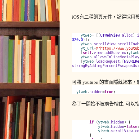
iOS有二種網頁元件，記得採用舊版
ytweb
= [[
UIWebView
alloc
]
320.0
)];
ytweb
.
scrollView
.
scrollEna
yt_url
=
@"https://www.youtu
[
self
.
view
addSubview
:
ytwe
ytweb
.
allowsInlineMediaPla
[
ytweb
loadRequest
:[
NSURLR
stringByAddingPercentEscapesUs
可將 youtube 的畫面隱藏起來
ytweb
.
hidden
=
true
;
為了一開始不被廣告檔住, 可以
if
(
ytweb
.
hidden
) {
ytweb
.
hidden
=
false
ytweb
.
scrollView
.
c
}