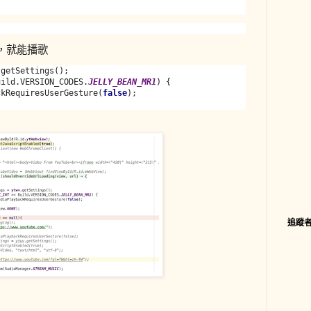
，就能播歌
uild.VERSION_CODES.
JELLY_BEAN_MR1
) {

ckRequiresUserGesture(
false
);

追蹤