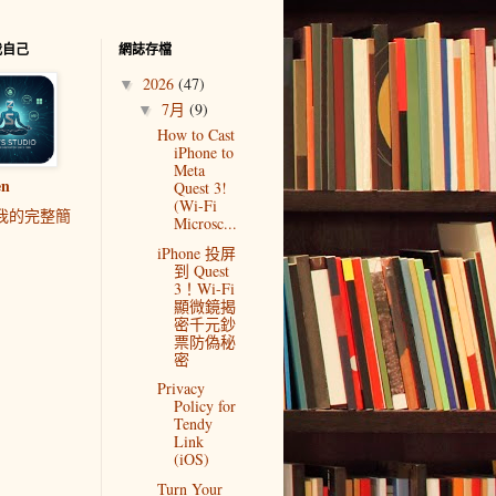
我自己
網誌存檔
2026
(47)
▼
7月
(9)
▼
How to Cast
iPhone to
Meta
en
Quest 3!
(Wi-Fi
我的完整簡
Microsc...
iPhone 投屏
到 Quest
3！Wi-Fi
顯微鏡揭
密千元鈔
票防偽秘
密
Privacy
Policy for
Tendy
Link
(iOS)
Turn Your