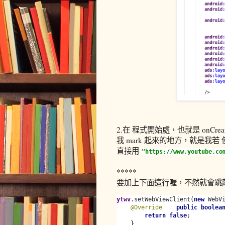
2.在 程式開始處，也就是 onCrea
我 mark 起來的地方，就是我若 使
直接用
"https://www.youtube.c
*****
要加上下面這行喔，不然就會跳離
ytwv
.setWebViewClient(
new 
WebVi
@Override
public boolea
return false
;

    }
