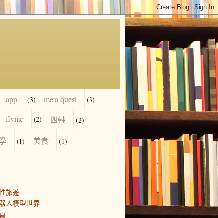
app
meta quest
(3)
(3)
flyme
(2)
四軸
(2)
學
美食
(1)
(1)
性旅遊
器人模型世界
頁