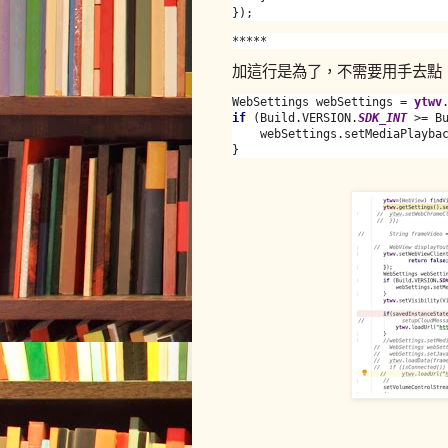
});
*****
加這行是為了，不需要用手去點
WebSettings webSettings = 
ytwv
if 
(Build.VERSION.
SDK_INT 
>= B
    webSettings.setMediaPlayba
}