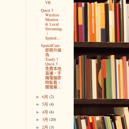
VR
Quest 3
Wireless
Monitor
& Local
Streaming
｜
Spatial...
SpatialCam
即將升級
為
Tendy！
Quest 3
免費本地
直播、手
機電腦即
時監看、
關螢幕...
6月
(2)
►
5月
(4)
►
4月
(6)
►
3月
(20)
►
2月
(3)
►