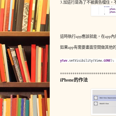
3.加這行是為了不被廣告檔住，不然
這時執行app應該就能，在app內用
如果app有需要畫面空間做其他的事
ytwv
.setVisibility(View.
GONE
);
***************************
iPhone的作法