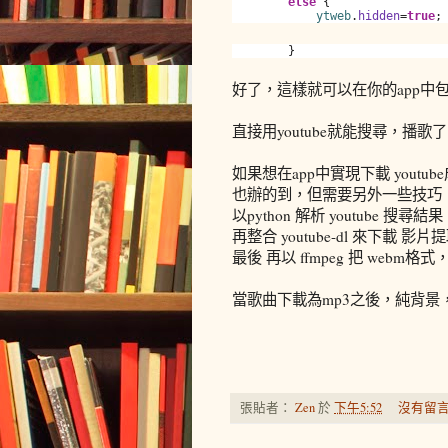
else
{
ytweb
.
hidden
=
true
;
}
好了，這樣就可以在你的app中包裝入
直接用youtube就能搜尋，播歌
如果想在app中實現下載 yout
也辦的到，但需要另外一些技巧
以python 解析 youtube 搜尋結果
再整合 youtube-dl 來下載 影
最後 再以 ffmpeg 把 webm格
當歌曲下載為mp3之後，純背
張貼者：
Zen
於
下午5:52
沒有留言