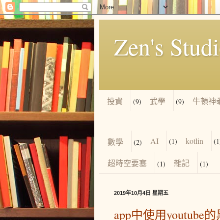
Zen's Stud
投資
武學
牛頓神
(9)
(9)
AI
kotlin
數學
(1)
(1
(2)
超時空要塞
雜記
(1)
(1)
2019年10月4日 星期五
app中使用youtube