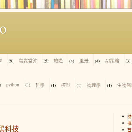
io
拳
贏贏當沖
旅遊
風景
AI策略
(9)
(5)
(4)
(4)
(3)
python
)
(1)
哲學
模型
物理學
生物醫
(1)
(1)
(1)
隨
機
的黑科技
首