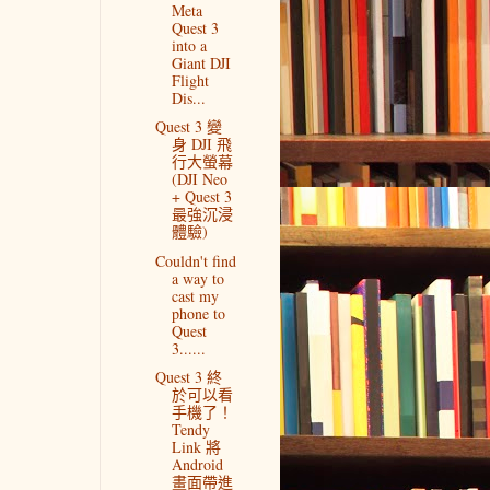
Meta
Quest 3
into a
Giant DJI
Flight
Dis...
Quest 3 變
身 DJI 飛
行大螢幕
(DJI Neo
+ Quest 3
最強沉浸
體驗)
Couldn't find
a way to
cast my
phone to
Quest
3......
Quest 3 終
於可以看
手機了！
Tendy
Link 將
Android
畫面帶進