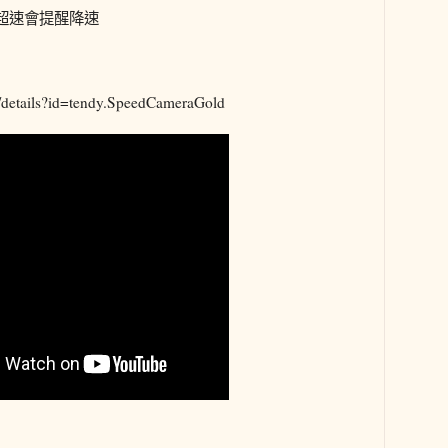
超速會提醒降速
ps/details?id=tendy.SpeedCameraGold