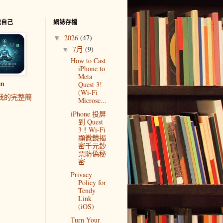
我自己
網誌存檔
2026
(47)
▼
7月
(9)
▼
How to Cast
iPhone to
Meta
en
Quest 3!
(Wi-Fi
我的完整簡
Microsc...
iPhone 投屏
到 Quest
3！Wi-Fi
顯微鏡揭
密千元鈔
票防偽秘
密
Privacy
Policy for
Tendy
Link
(iOS)
Turn Your