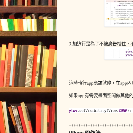
3.加這行是為了不被廣告檔住，不然
這時執行app應該就能，在app內用
如果app有需要畫面空間做其他的事
ytwv
.setVisibility(View.
GONE
);
***************************
iPhone的作法