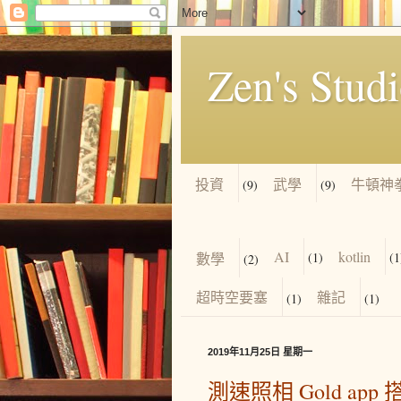
Zen's Stud
投資
武學
牛頓神
(9)
(9)
AI
kotlin
數學
(1)
(1
(2)
超時空要塞
雜記
(1)
(1)
2019年11月25日 星期一
測速照相 Gold app 