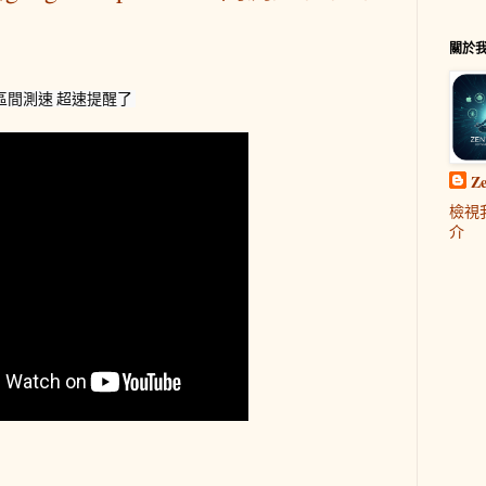
關於
以 區間測速 超速提醒了 
Z
檢視
介