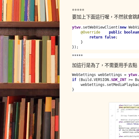
*****
要加上下面這行喔，不然就會跳離
ytwv
.setWebViewClient(
new 
WebVi
@Override
public boolea
return false
;

    }

});
*****
加這行是為了，不需要用手去點
WebSettings webSettings = 
ytwv
if 
(Build.VERSION.
SDK_INT 
>= B
    webSettings.setMediaPlayba
}