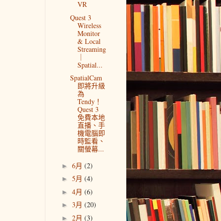
VR
Quest 3
Wireless
Monitor
& Local
Streaming
｜
Spatial...
SpatialCam
即將升級
為
Tendy！
Quest 3
免費本地
直播、手
機電腦即
時監看、
關螢幕...
6月
(2)
►
5月
(4)
►
4月
(6)
►
3月
(20)
►
2月
(3)
►