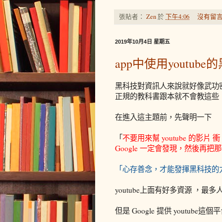
張貼者：
Zen
於
下午4:06
沒有留言
2019年10月4日 星期五
app中使用youtube
黑科技對資訊人來說就好像武功
正規的教科書跟本就不會教這些
在進入這主題前，先聲明一下
「
不要用來幫 youtube 的影片 
Google 一定會發現，然後再把那個 
「心存善念，才能發揮黑科技的
youtube上面有好多資源 ，
但是 Google 提供 youtub