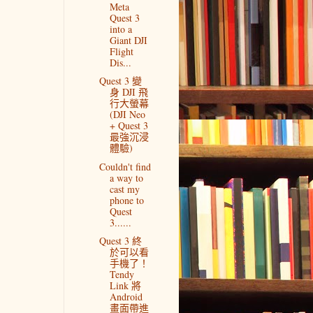
Meta
Quest 3
into a
Giant DJI
Flight
Dis...
Quest 3 變
身 DJI 飛
行大螢幕
(DJI Neo
+ Quest 3
最強沉浸
體驗)
Couldn't find
a way to
cast my
phone to
Quest
3......
Quest 3 終
於可以看
手機了！
Tendy
Link 將
Android
畫面帶進