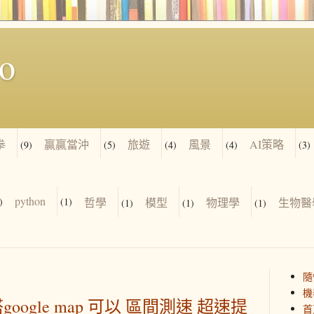
io
拳
贏贏當沖
旅遊
風景
AI策略
(9)
(5)
(4)
(4)
(3)
python
)
(1)
哲學
模型
物理學
生物醫
(1)
(1)
(1)
隨
機
搭google map 可以 區間測速 超速提
首