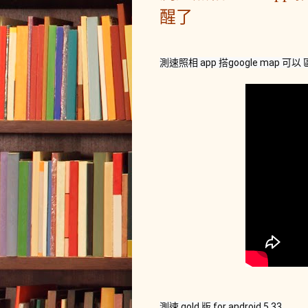
醒了
測速照相 app 搭google map 可
測速 gold 版 for android 5.33