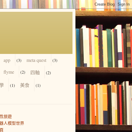
app
meta quest
(3)
(3)
flyme
(2)
四軸
(2)
學
美食
(1)
(1)
性旅遊
器人模型世界
頁