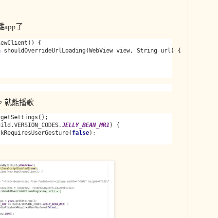
app了
ewClient() {

n 
shouldOverrideUrlLoading(WebView view, String url) {

，就能播歌
uild.VERSION_CODES.
JELLY_BEAN_MR1
) {

ckRequiresUserGesture(
false
);
