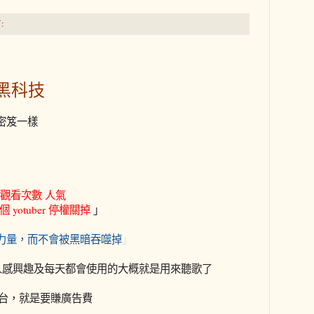
:
的黑科技
密笈一樣
衝 觀看次數 人氣
yotuber 停權關掉
」
力量，而不會被黑暗吞噬掉
」
最多人感興趣及每天都會使用的大概就是用來聽歌了
e這個平台，就是要賺廣告費