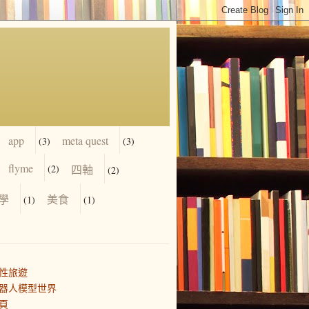
app
meta quest
(3)
(3)
flyme
(2)
四軸
(2)
學
美食
(1)
(1)
性旅遊
器人模型世界
頁