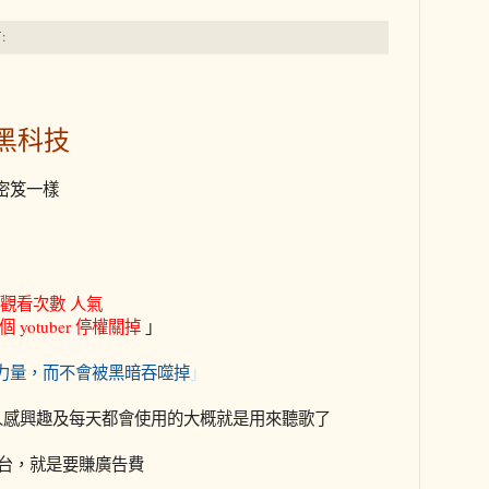
:
的黑科技
密笈一樣
衝 觀看次數 人氣
yotuber 停權關掉
」
力量，而不會被黑暗吞噬掉
」
最多人感興趣及每天都會使用的大概就是用來聽歌了
e這個平台，就是要賺廣告費