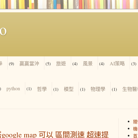
io
拳
贏贏當沖
旅遊
風景
AI策略
(9)
(5)
(4)
(4)
(3)
python
)
(1)
哲學
模型
物理學
生物醫
(1)
(1)
(1)
隨
機
搭google map 可以 區間測速 超速提
首