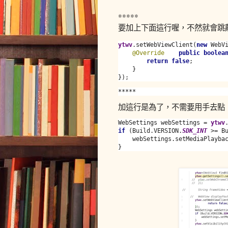
*****
要加上下面這行喔，不然就會跳離
ytwv
.setWebViewClient(
new 
WebVi
@Override
public boolea
return false
;

    }

});
*****
加這行是為了，不需要用手去點
WebSettings webSettings = 
ytwv
if 
(Build.VERSION.
SDK_INT 
>= B
    webSettings.setMediaPlayba
}