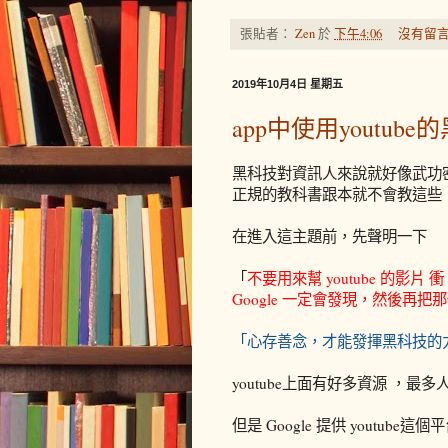
張貼者：
Zen
於
下午4:06
沒有留言
2019年10月4日 星期五
app中使用youtube
黑科技對資訊人來說就好像武功
正規的教科書跟本就不會教這些
在進入這主題前，先聲明一下
「
不要用來幫 youtube 的影片 
Google 一定會發現，然後再把那個 
「心存善念，才能發揮黑科技的
youtube上面有好多資源 ，
但是 Google 提供 youtub