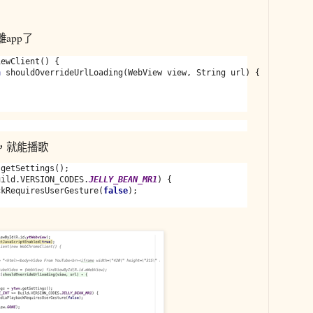
app了
ewClient() {

n 
shouldOverrideUrlLoading(WebView view, String url) {

，就能播歌
uild.VERSION_CODES.
JELLY_BEAN_MR1
) {

ckRequiresUserGesture(
false
);
