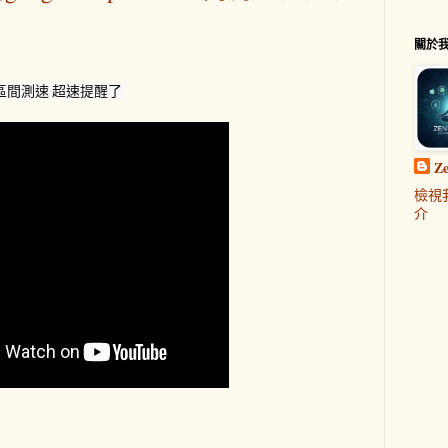
關於
以 區間測速 超速提醒了 
Z
檢視
介