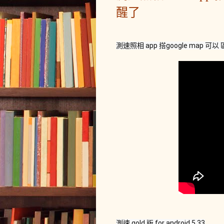
醒了
測速照相 app 搭google map 可
測速 gold 版 for android 5.33