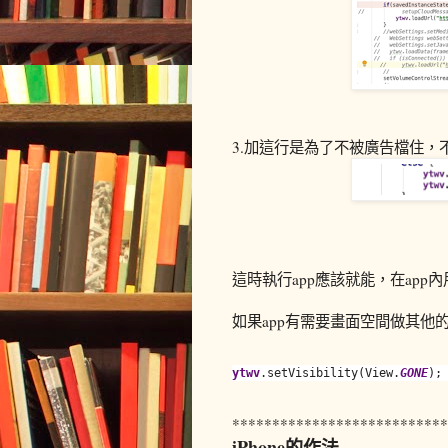
3.加這行是為了不被廣告檔住，不然
這時執行app應該就能，在app內用
如果app有需要畫面空間做其他的事
ytwv
.setVisibility(View.
GONE
);
***************************
iPhone的作法