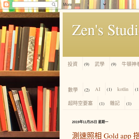
Zen's Stud
投資
武學
牛頓神
(9)
(9)
AI
kotlin
數學
(1)
(1
(2)
超時空要塞
雜記
(1)
(1)
2019年11月25日 星期一
測速照相 Gold app 