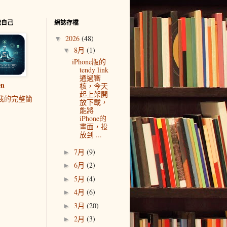
我自己
網誌存檔
2026
(48)
▼
8月
(1)
▼
iPhone版的
tendy link
通過審
en
核，今天
起上架開
我的完整簡
放下載，
能將
iPhone的
畫面，投
放到 ...
7月
(9)
►
6月
(2)
►
5月
(4)
►
4月
(6)
►
3月
(20)
►
2月
(3)
►