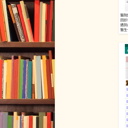
醫院
回診
遇到
醫生