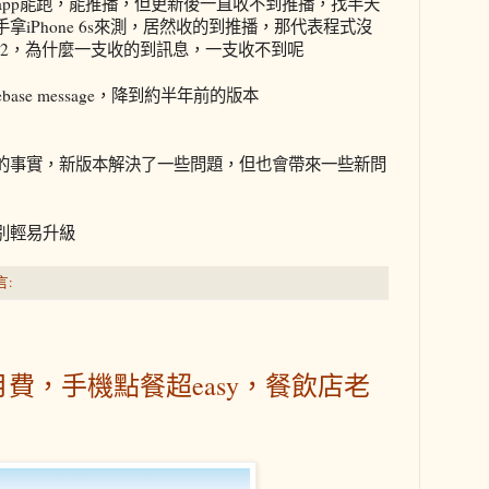
原先舊的app能跑，能推播，但更新後一直收不到推播，找半天
iPhone 6s來測，居然收的到推播，那代表程式沒
都是13.2，為什麼一支收的到訊息，一支收不到呢
rebase message，降到約半年前的版本
的事實，新版本解決了一些問題，但也會帶來一些新問
別輕易升級
言:
本月費，手機點餐超easy，餐飲店老