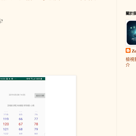
關於
?
Z
檢視
介