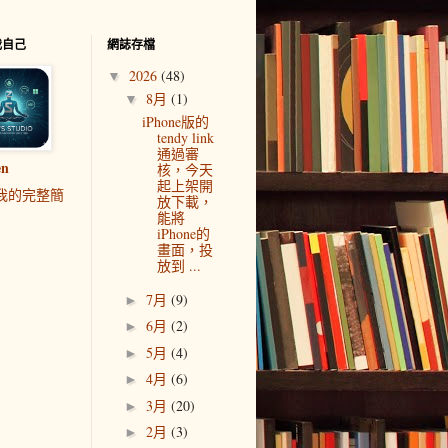
我自己
網誌存檔
2026
(48)
▼
8月
(1)
▼
iPhone版的
tendy link
通過審
en
核，今天
起上架開
我的完整簡
放下載，
能將
iPhone的
畫面，投
放到 ...
7月
(9)
►
6月
(2)
►
5月
(4)
►
4月
(6)
►
3月
(20)
►
2月
(3)
►