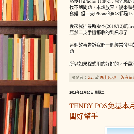
然後在iPhone 11測試 , 
找不到問題，本想放棄，後來順手拿
寫錯, 但二支iPhone的iOS
後來我把最新版本(2019/12)的fi
居然二支手機都收的到訊息了
這個故事告訴我們一個經常發生
題
所以如果程式用的好好的，千萬
張貼者：
Zen
於
晚上10:09
沒有留
2019年12月10日 星期二
TENDY POS免基
闆好幫手