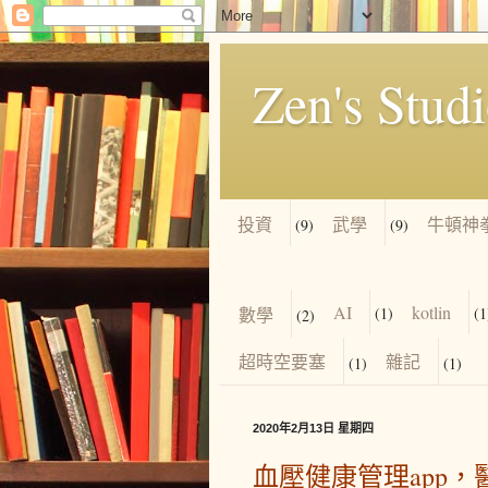
Zen's Stud
投資
武學
牛頓神
(9)
(9)
AI
kotlin
數學
(1)
(1
(2)
超時空要塞
雜記
(1)
(1)
2020年2月13日 星期四
血壓健康管理app，