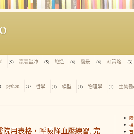
io
拳
贏贏當沖
旅遊
風景
AI策略
(9)
(5)
(4)
(4)
(3)
python
)
(1)
哲學
模型
物理學
生物醫
(1)
(1)
(1)
隨
機
醫院用表格，呼吸降血壓練習, 完
首