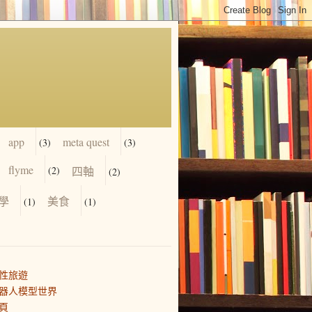
app
meta quest
(3)
(3)
flyme
(2)
四軸
(2)
學
美食
(1)
(1)
性旅遊
器人模型世界
頁