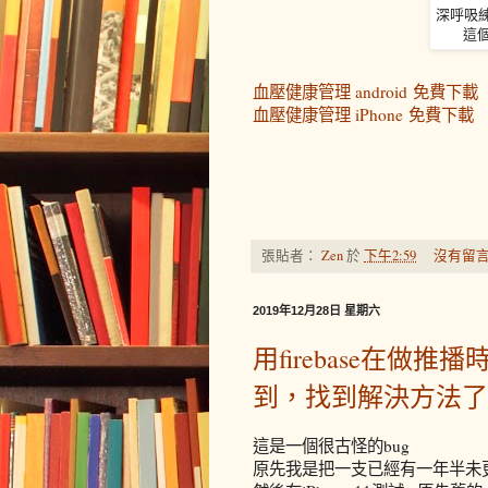
深呼吸
這個
血壓健康管理 android
免費下載
血壓健康管理 iPhone 免費下載
張貼者：
Zen
於
下午2:59
沒有留言
2019年12月28日 星期六
用firebase在做推播時,
到，找到解決方法了
這是一個很古怪的bug
原先我是把一支已經有一年半未更新的a