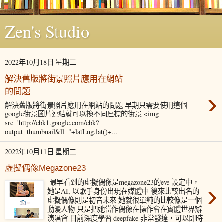
Zen's Studio
2022年10月18日 星期二
解決舊版將街景照片應用在網站
的問題
›
解決舊版將街景照片應用在網站的問題 早期只需要使用這個
google街景圖片連結就可以換不同座標的街景 <img
src='http://cbk1.google.com/cbk?
output=thumbnail&ll="+latLng.lat()+...
2022年10月11日 星期二
虛擬偶像Megazone23
最早看到的虛擬偶像是megazone23的eve 設定中，
›
她是AI, 以歌手身份出現在媒體中 後來比較出名的
虛擬偶像則是初音未來 她就很單純的比較像是一個
動漫人物 只是把她當作偶像在操作會在實體世界辦
演唱會 目前深度學習 deepfake 非常發達，可以即時