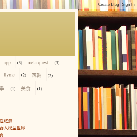
app
meta quest
(3)
(3)
flyme
(2)
四軸
(2)
學
美食
(1)
(1)
性旅遊
器人模型世界
頁