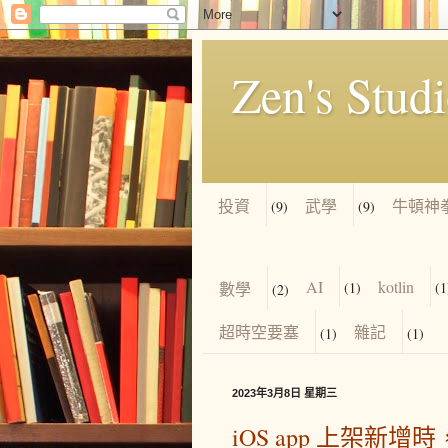
Zen's Stud
投資
武學
牛頓神
(9)
(9)
AI
kotlin
數學
(1)
(1
(2)
超時空要塞
雜記
(1)
(1)
2023年3月8日 星期三
iOS app 上架