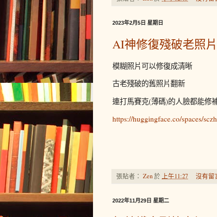
2023年2月5日 星期日
AI神修復殘破老照
模糊照片可以修復成清晰
古老殘破的舊照片翻新
連打馬賽克(薄碼)的人臉都能修
https://huggingface.co/spaces/sc
張貼者：
Zen
於
上午11:27
沒有留
2022年11月29日 星期二