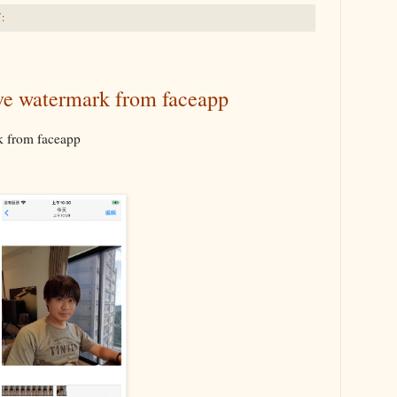
:
ve watermark from faceapp
rk from faceapp