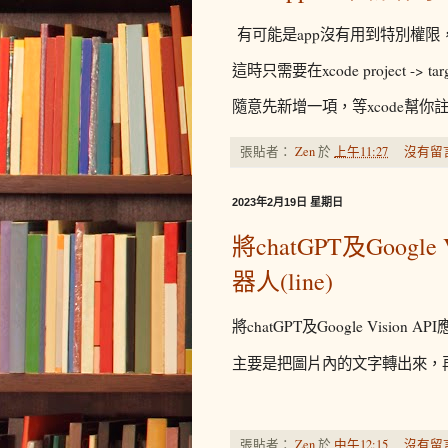
有可能是app沒有用到特別權限，
這時只需要在xcode project -> target
隨意先新增一項，等xcode幫
張貼者：
Zen
於
上午11:27
沒有留
2023年2月19日 星期日
將chatGPT及Goog
器人(line)
將chatGPT及Google Vision
主要是把圖片內的文字轉出來，再請
張貼者：
Zen
於
中午12:15
沒有留