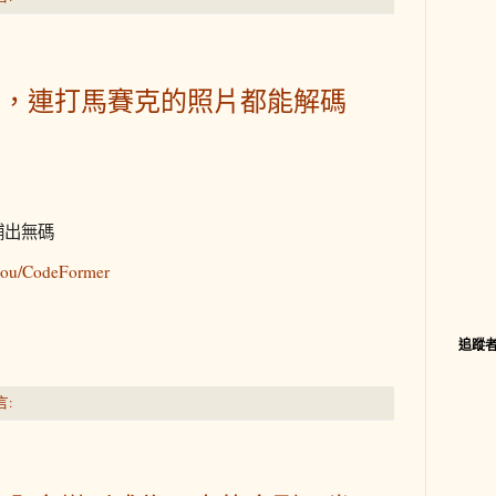
片，連打馬賽克的照片都能解碼
補出無碼
zhou/CodeFormer
追蹤
言: