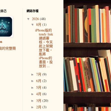
我自己
網誌存檔
2026
(48)
▼
8月
(1)
▼
iPhone版的
tendy link
通過審
en
核，今天
起上架開
我的完整簡
放下載，
能將
iPhone的
畫面，投
放到 ...
7月
(9)
►
6月
(2)
►
5月
(4)
►
4月
(6)
►
3月
(20)
►
2月
(3)
►