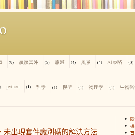
io
拳
贏贏當沖
旅遊
風景
AI策略
(9)
(5)
(4)
(4)
(3)
python
)
(1)
哲學
模型
物理學
生物醫
(1)
(1)
(1)
隨
機
新增時，未出現套件識別碼的解決方法
首