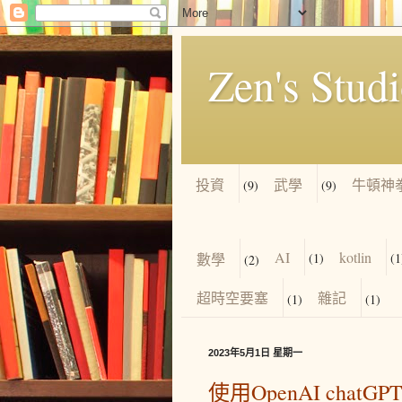
Zen's Stud
投資
武學
牛頓神
(9)
(9)
AI
kotlin
數學
(1)
(1
(2)
超時空要塞
雜記
(1)
(1)
2023年5月1日 星期一
使用OpenAI cha