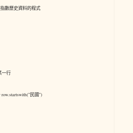
加權指數歷史資料的程式
某一行
 row.startswith("民國")