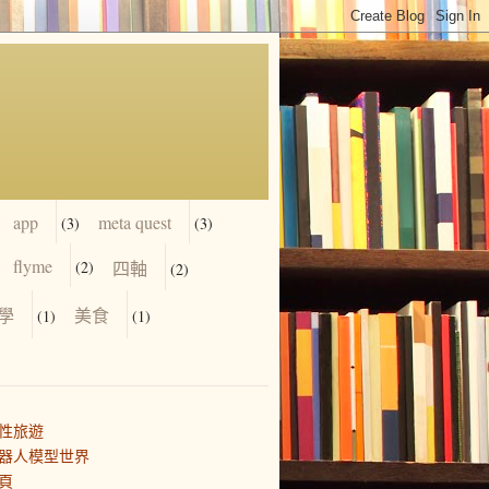
app
meta quest
(3)
(3)
flyme
(2)
四軸
(2)
學
美食
(1)
(1)
性旅遊
器人模型世界
頁