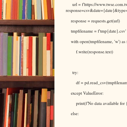
url = f'https://www.twse.com
response=csv&date={date}&type=
response = requests.get(url)
tmpfilename = f'tmp{date}.csv'
with open(tmpfilename, 'w') as 
f.write(response.text)
try:
df = pd.read_csv(tmpfilename
except ValueError:
print(f'No data available for {
else: