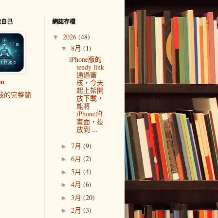
我自己
網誌存檔
2026
(48)
▼
8月
(1)
▼
iPhone版的
tendy link
通過審
en
核，今天
起上架開
我的完整簡
放下載，
能將
iPhone的
畫面，投
放到 ...
7月
(9)
►
6月
(2)
►
5月
(4)
►
4月
(6)
►
3月
(20)
►
2月
(3)
►