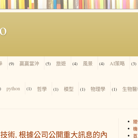
io
拳
贏贏當沖
旅遊
風景
AI策略
(9)
(5)
(4)
(4)
(3)
python
)
(1)
哲學
模型
物理學
生物醫
(1)
(1)
(1)
隨
機
tGPT技術, 根據公司公開重大訊息的內
首