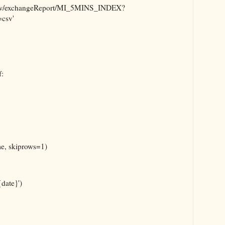
.tw/exchangeReport/MI_5MINS_INDEX?
csv'
f:
, skiprows=1)
date}')