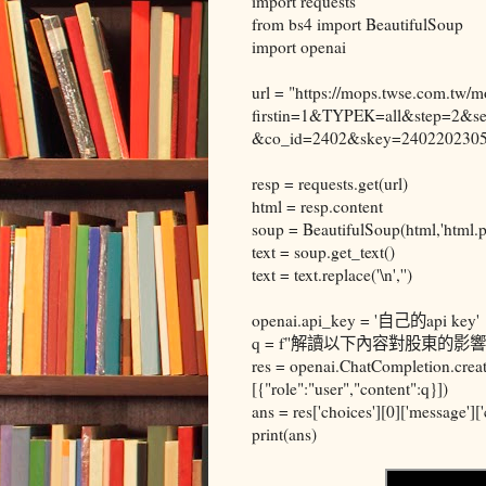
import requests
from bs4 import BeautifulSoup
import openai
url = "https://mops.twse.com.tw/
firstin=1&TYPEK=all&step=2&s
&co_id=2402&skey=2402202305
resp = requests.get(url)
html = resp.content
soup = BeautifulSoup(html,'html.p
text = soup.get_text()
text = text.replace('\n','')
openai.api_key = '自己的api key'
q = f"解讀以下內容對股東的影響 用少
res = openai.ChatCompletion.crea
[{"role":"user","content":q}])
ans = res['choices'][0]['message']['
print(ans)