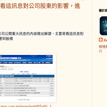
看這訊息對公司股東的影響，進
關於
術, 根據公司公開重大訊息的內容做出解讀，主要是看這訊息對
響到股價
Z
檢視
介
s.twse.com.tw/mops/web/t05sr01_1