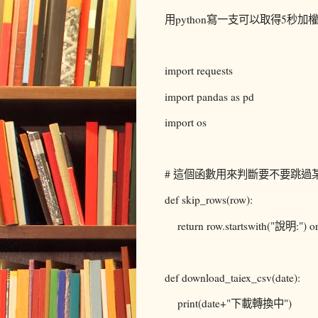
用python寫一支可以取得5秒
import requests
import pandas as pd
import os
# 這個函數用來判斷要不要跳過
def skip_rows(row):
return row.startswith("說明:") or
def download_taiex_csv(date):
print(date+"下載轉換中")