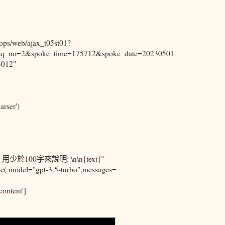
mops/web/ajax_t05st01?
eq_no=2&spoke_time=175712&spoke_date=20230501
012"
arser')
於100字來說明: \n\n{text}"
te( model="gpt-3.5-turbo",messages=
content']