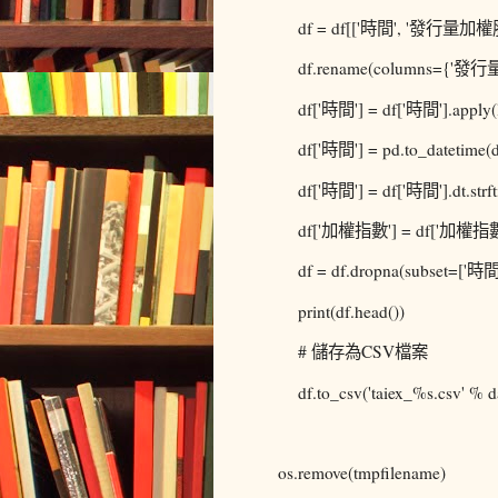
df = df[['時間', '發行量加權
df.rename(columns={'發行量
df['時間'] = df['時間'].apply(lambda 
df['時間'] = pd.to_datetime(df['
df['時間'] = df['時間'].dt.strf
df['加權指數'] = df['加權指數'].str.re
df = df.dropna(subset=['時間'
print(df.head())
# 儲存為CSV檔案
df.to_csv('taiex_%s.csv' % dat
os.remove(tmpfilename)