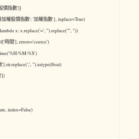
股價指數']]
加權股價指數': '加權指數'}, inplace=True)
x: x.replace('=', '').replace('"', ''))
時間'], errors='coerce')
time('%H:%M:%S')
place(',', '').astype(float)
])
e, index=False)