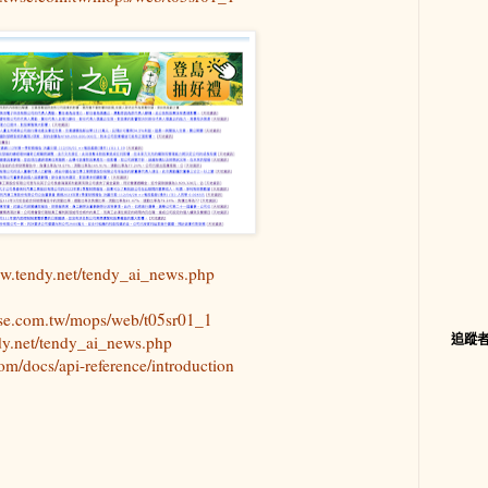
ww.tendy.net/tendy_ai_news.php
wse.com.tw/mops/web/t05sr01_1
追蹤
dy.net/tendy_ai_news.php
com/docs/api-reference/introduction