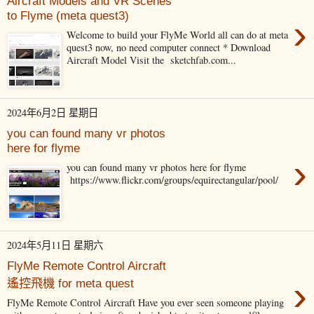
Aircraft Models and VR Scenes
to Flyme (meta quest3)
›
Welcome to build your FlyMe World all can do at meta
quest3 now, no need computer connect * Download
Aircraft Model Visit the sketchfab.com...
2024年6月2日 星期日
you can found many vr photos
here for flyme
›
you can found many vr photos here for flyme
https://www.flickr.com/groups/equirectangular/pool/
2024年5月11日 星期六
FlyMe Remote Control Aircraft
›
遙控飛機 for meta quest
FlyMe Remote Control Aircraft Have you ever seen someone playing