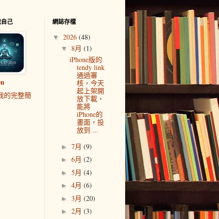
我自己
網誌存檔
2026
(48)
▼
8月
(1)
▼
iPhone版的
tendy link
通過審
en
核，今天
起上架開
我的完整簡
放下載，
能將
iPhone的
畫面，投
放到 ...
7月
(9)
►
6月
(2)
►
5月
(4)
►
4月
(6)
►
3月
(20)
►
2月
(3)
►