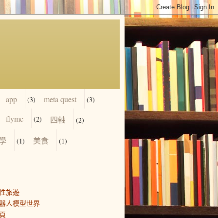
app
meta quest
(3)
(3)
flyme
(2)
四軸
(2)
學
美食
(1)
(1)
性旅遊
器人模型世界
頁