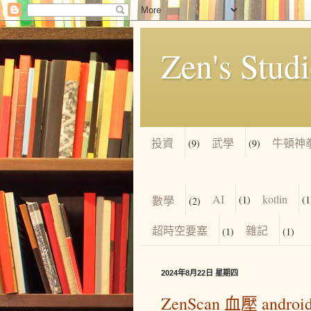
Zen's Stud
投資
武學
牛頓神
(9)
(9)
AI
kotlin
數學
(1)
(1
(2)
超時空要塞
雜記
(1)
(1)
2024年8月22日 星期四
ZenScan 血壓 andro