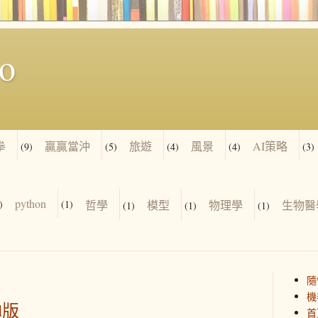
io
拳
贏贏當沖
旅遊
風景
AI策略
(9)
(5)
(4)
(4)
(3)
python
)
(1)
哲學
模型
物理學
生物醫
(1)
(1)
(1)
隨
機
id版
首