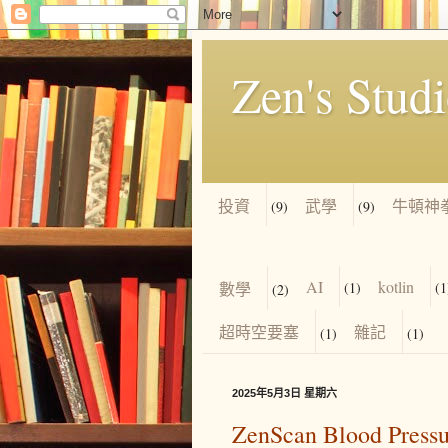
Zen's Stud
投資
武學
牛頓神
(9)
(9)
AI
kotlin
數學
(1)
(1
(2)
超時空要塞
雜記
(1)
(1)
2025年5月3日 星期六
ZenScan Blood Pressu