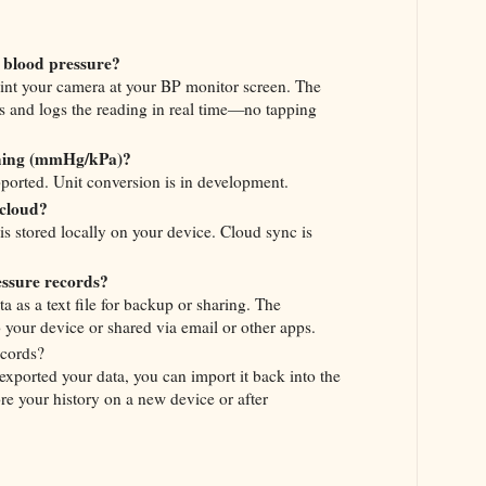
blood pressure?
nt your camera at your BP monitor screen. The
s and logs the reading in real time—no tapping
ching (mmHg/kPa)?
orted. Unit conversion is in development.
 cloud?
is stored locally on your device. Cloud sync is
essure records?
 as a text file for backup or sharing. The
o your device or shared via email or other apps.
ecords?
xported your data, you can import it back into the
ore your history on a new device or after