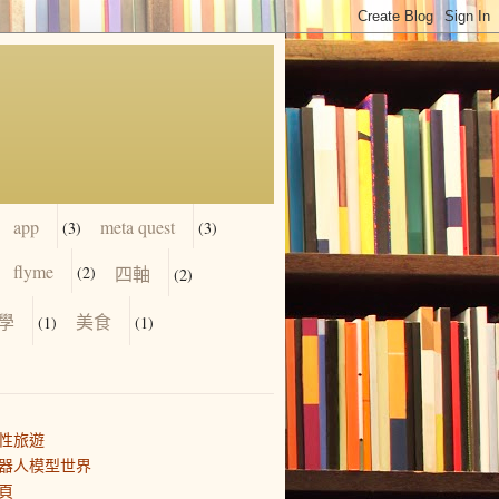
app
meta quest
(3)
(3)
flyme
(2)
四軸
(2)
學
美食
(1)
(1)
性旅遊
器人模型世界
頁