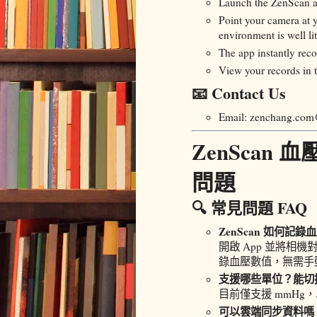
Launch the ZenScan 
Point your camera at 
environment is well lit
The app instantly rec
View your records in t
📧 Contact Us
Email: zenchang.co
ZenScan 
問題
🔍 常見問題 FAQ
ZenScan 如何記錄
開啟 App 並將相
錄血壓數值，無需手
支援哪些單位？能切換 
目前僅支援 mmH
可以雲端同步資料嗎