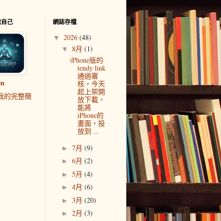
我自己
網誌存檔
2026
(48)
▼
8月
(1)
▼
iPhone版的
tendy link
通過審
en
核，今天
起上架開
我的完整簡
放下載，
能將
iPhone的
畫面，投
放到 ...
7月
(9)
►
6月
(2)
►
5月
(4)
►
4月
(6)
►
3月
(20)
►
2月
(3)
►