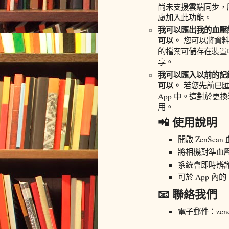
尚未支援雲端同步，
慮加入此功能。
我可以匯出我的血壓
可以。
您可以將資料
的檔案可儲存在裝置
享。
我可以匯入以前的記
可以。
若您先前已匯
App 中。這對於更
用。
📲 使用說明
開啟 ZenScan 
將相機對準血
系統會即時辨
可於 App 
📧 聯絡我們
電子郵件：zencha