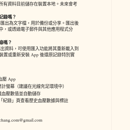
所有資料目前儲存在裝置本地。未來會考
記錄嗎？
匯出為文字檔，用於備份或分享。匯出後
中，或透過電子郵件與其他應用程式分
錄嗎？
出資料，可使用匯入功能將其重新載入到
換裝置或重新安裝 App 後還原記錄特別實
血壓 App
壓計螢幕（建議在光線充足環境中）
識血壓數值並自動儲存
內的「紀錄」頁查看歷史血壓數據與標註
ng.com@gmail.com