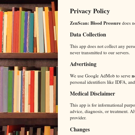
Privacy Policy
ZenScan: Blood Pressure
does no
Data Collection
This app does not collect any pers
never transmitted to our servers.
Advertising
n
We use Google AdMob to serve
personal identifiers like IDFA, an
Medical Disclaimer
This app is for informational purpos
advice, diagnosis, or treatment. A
provider.
Changes