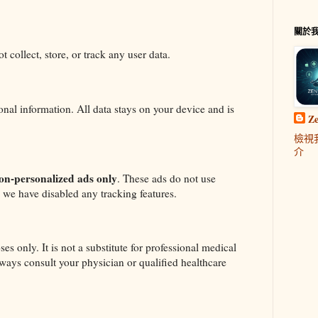
關於
t collect, store, or track any user data.
onal information. All data stays on your device and is
Z
檢視
介
on-personalized ads only
. These ads do not use
d we have disabled any tracking features.
es only. It is not a substitute for professional medical
lways consult your physician or qualified healthcare