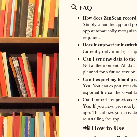
🔍 FAQ
How does ZenScan record 
Simply open the app and poi
app automatically recognize
required.
Does it support unit swit
Currently only mmHg is supp
Can I sync my data to the
Not at the moment. All data 
planned for a future version.
Can I export my blood pr
Yes.
You can export your data
exported file can be saved t
Can I import my previous r
Yes.
If you have previously e
app. This allows you to rest
reinstalling the app.
📲 How to Use