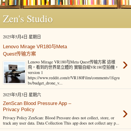
Zen's Studio
2025年5月4日 星期日
Lenovo Mirage VR180与Meta
Quest传输方案
›
Lenovo Mirage VR180与Meta Quest传输方案 這樣
飛，看到的世界是立體的 實驗自組VR180空拍機，
version 1
https://www.reddit.com/r/VR180Film/comments/1fqyu
bs/budget_drone_v...
2025年5月3日 星期六
ZenScan Blood Pressure App –
›
Privacy Policy
Privacy Policy ZenScan: Blood Pressure does not collect, store, or
track any user data. Data Collection This app does not collect any p...