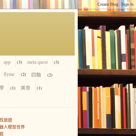
app
meta quest
(3)
(3)
flyme
(2)
四軸
(2)
學
美食
(1)
(1)
性旅遊
器人模型世界
頁