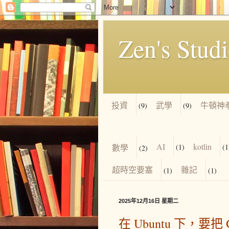
Zen's Stud
投資
武學
牛頓神
(9)
(9)
AI
kotlin
數學
(1)
(1
(2)
超時空要塞
雜記
(1)
(1)
2025年12月16日 星期二
在 Ubuntu 下，要