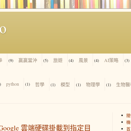
io
拳
贏贏當沖
旅遊
風景
AI策略
(9)
(5)
(4)
(4)
(3)
python
)
(1)
哲學
模型
物理學
生物醫
(1)
(1)
(1)
隨
機
把 Google 雲端硬碟掛載到指定目
首