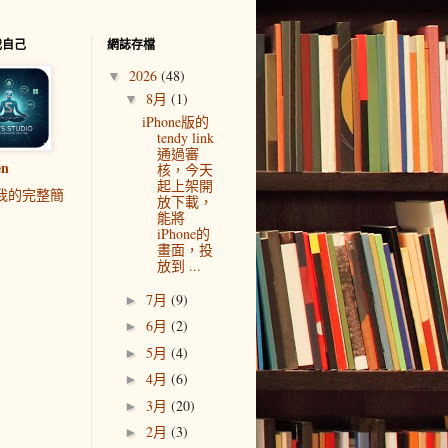
我自己
網誌存檔
2026
(48)
▼
8月
(1)
▼
iPhone版的
tendy link
通過審
en
核，今天
起上架開
我的完整簡
放下載，
能將
iPhone的
畫面，投
放到 ...
7月
(9)
►
6月
(2)
►
5月
(4)
►
4月
(6)
►
3月
(20)
►
2月
(3)
►