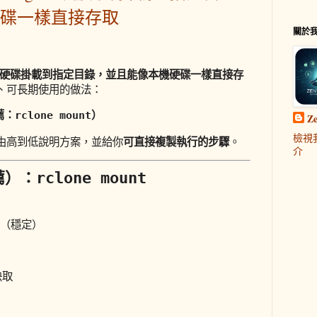
碟一樣直接存取
關於
e 雲端硬碟掛載到指定目錄，並且能像本機硬碟一樣直接存
、可長期使用的做法：
薦：
）
rclone mount
Z
檢視
可直接複製執行的步驟
由高到低說明方案，並給你
。
介
薦）：
rclone mount
API（穩定）
快取