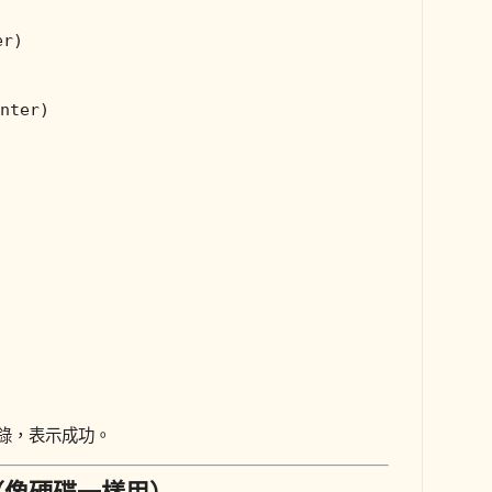
er)
nter)
e 目錄，表示成功。
（像硬碟一樣用）