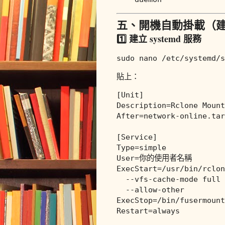
五、開機自動掛載（
1️⃣ 建立 systemd 服務
sudo
貼上：
[Unit]
Description
After
=network-
on
line.tar
[Service]
Type
User
ExecStart
=/usr/bin/rclo
  --vfs-cache-mode full 
ExecStop
Restart
=always
