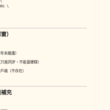
\

0G \

踩雷）
se（多年未維護）
ounts（只能同步，不能當硬碟）
nux 客戶端（不存在）
境補充