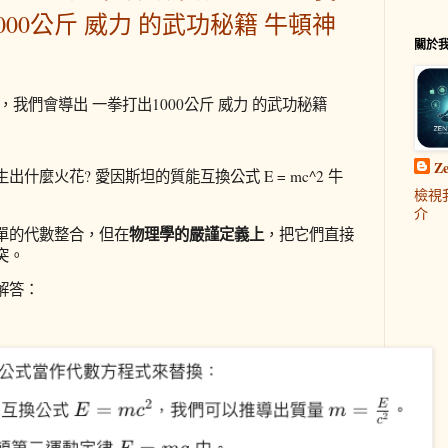
000公斤 威力 的武功秘籍 牛頓神
關於
我們會導出 一拳打出1000公斤
 威力 的武功秘籍 
Z
麼火花? 愛因斯坦的質能互換公式 E = mc^2 牛
檢視
介
單的代數整合，但在
，把它們直接
物理學的嚴謹定義上
突。
解答：