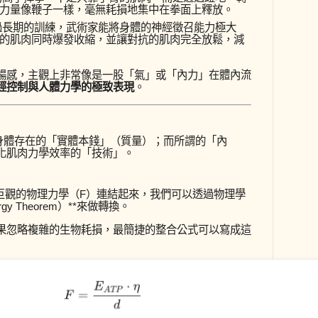
力量像鞭子一樣，毫無耗損地集中在拳面上釋放。
長期的訓練，武術家能將身體的神經徵召能力極大
的肌肉同時爆發收縮，並讓對抗的肌肉完全放鬆，減
暢感，主觀上非常像是一股「氣」或「內力」在體內流
經控制與人體力學的極致表現
。
身體存在的「實體本錢」（質量）；而所謂的「內
化肌肉力學效率的「技術」。
巨觀的物理力學（
F
）連結起來，我們可以透過物理學
gy Theorem）**來做轉換。
果忽略複雜的生物耗損，最簡捷的整合公式可以寫成這