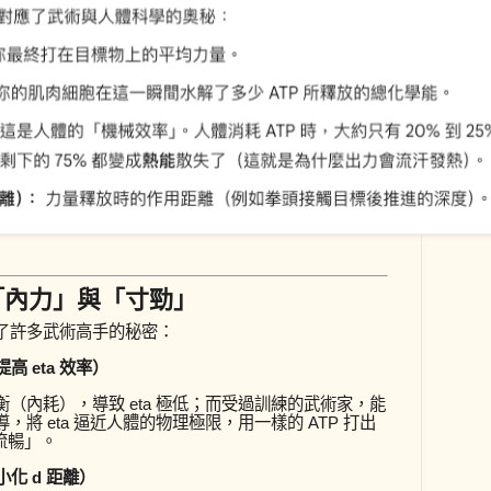
「內力」與「寸勁」
了許多武術高手的秘密：
（提高
eta
效率）
衡（內耗），導致
eta
極低；而受過訓練的武術家，能
導，將
eta
逼近人體的物理極限，用一樣的 ATP 打出
流暢」。
極小化
d
距離）