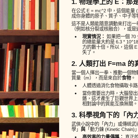
1. 物理學上的
E
：那
在公式
E = mc^2
中，這個能量 (
成你身體的原子、質子、中子等
這不是人類能隨意調動來打出一
（例如核分裂或核融合），或是
現實情況：
如果把一個 7
的總能量大約是
6.3 * 10^1
力的數十倍。所以，這個
E
失了。
2. 人類打出
F=ma
的
當一個人揮出一拳、推動一個物體
質量（
m
），而是來自於
食物
。
人體透過消化食物攝取卡路
當你需要出力時，大腦發出
骼，這才產生了巨觀世界上的
相對論中的質能互換無關。
3. 科學視角下的「內
武俠小說中的「內力」或傳統武
學」
與
「動力鍊 (Kinetic Cha
高效率的力量傳導：
真正的