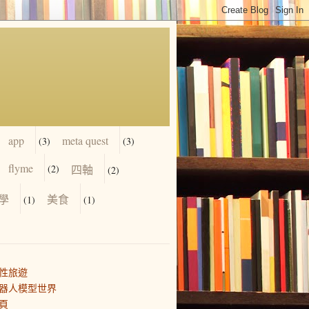
app
meta quest
(3)
(3)
flyme
(2)
四軸
(2)
學
美食
(1)
(1)
性旅遊
器人模型世界
頁