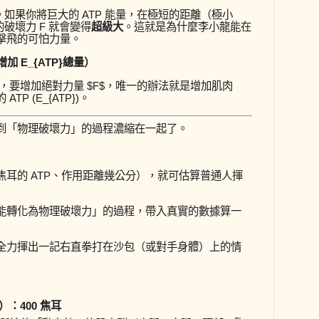
如果你將巨大的 ATP 能量，在極短的距離（極小
的破壞力
F
就會變得
超級大
。這就是為什麼李小龍能在
擊飛的可怕力量。
（增加
E_{ATP}
總量）
定，要增加絕對力量
$F$
，唯一的辦法就是增加肌肉
TP (
E_{ATP}
)。
到「物理破壞力」的過程濃縮在一起了。
耳的 ATP、作用距離幾公分），就可估算普通人揮
能轉化為物理破壞力」的過程，帶入真實的數據算一
全力揮出一記右直拳打在沙包（或對手身體）上的情
：400 焦耳