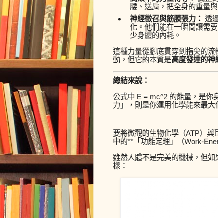
腰、送肩，把全身的重量與
神經徵召與筋膜張力：
透過
化。他們能在一瞬間讓需要
少身體的內耗。
這種力量從腳底貫穿到指尖的流
動，但它的本質是
高度發達的神
總結來說：
公式中
E = mc^2
的能量，是你
力」，則是你運用化學能來最大
要將微觀的生物化學（ATP）與
中的**「功能定理」（Work-Ener
雖然人體不是完美的機械，但如
樣：