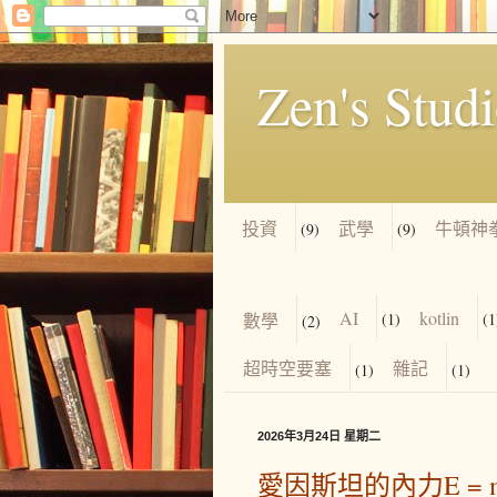
Zen's Stud
投資
武學
牛頓神
(9)
(9)
AI
kotlin
數學
(1)
(1
(2)
超時空要塞
雜記
(1)
(1)
2026年3月24日 星期二
愛因斯坦的內力E = m