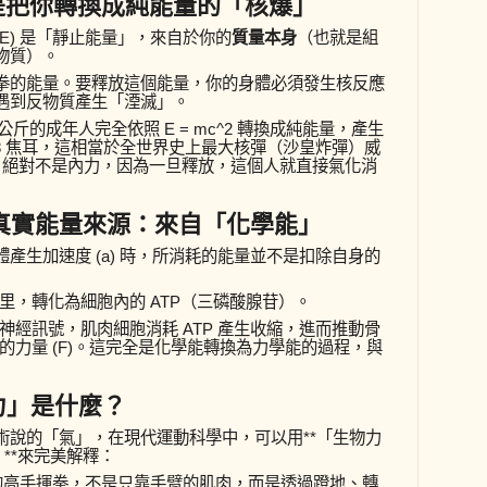
是把你轉換成純能量的「核爆」
E
) 是「靜止能量」，來自於你的
質量本身
（也就是組
物質）。
拳的能量。要釋放這個能量，你的身體必須發生核反應
遇到反物質產生「湮滅」。
0 公斤的成年人完全依照
E = mc^2
轉換成純能量，產生
8
焦耳，這相當於全世界史上最大核彈（沙皇炸彈）威
絕對不是內力，因為一旦釋放，這個人就直接氣化消
真實能量來源：來自「化學能」
產生加速度 (
a
) 時，所消耗的能量並不是扣除自身的
里，轉化為細胞內的 ATP（三磷酸腺苷）。
神經訊號，肌肉細胞消耗 ATP 產生收縮，進而推動骨
力量 (
F
)。這完全是化學能轉換為力學能的過程，與
力」是什麼？
術說的「氣」，在現代運動科學中，可以用**「生物力
in)」**來完美解釋：
高手揮拳，不是只靠手臂的肌肉，而是透過蹬地、轉