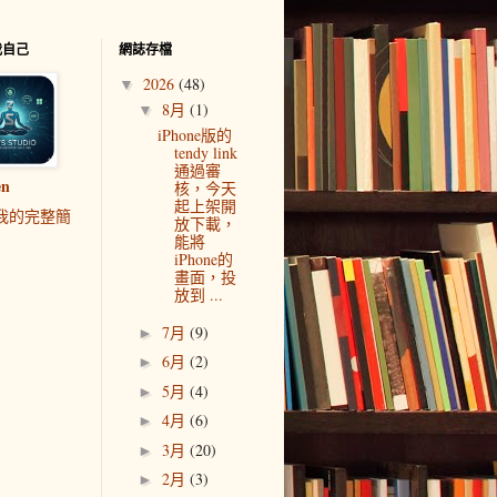
我自己
網誌存檔
2026
(48)
▼
8月
(1)
▼
iPhone版的
tendy link
通過審
en
核，今天
起上架開
我的完整簡
放下載，
能將
iPhone的
畫面，投
放到 ...
7月
(9)
►
6月
(2)
►
5月
(4)
►
4月
(6)
►
3月
(20)
►
2月
(3)
►