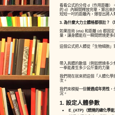
看看公式的分母
d
（作用距離）。
的
d
）內瞬間釋放完畢，算出來
短短一吋的距離內，爆發出將人
3. 為什麼大力士體格都很壯？
如果技術 (
eta
) 和距離 (
d
) 都固
量，讓身體能在一瞬間燃燒更多的 A
這個公式把人體從「生物細胞」
帶入具體的數值（例如燃燒多少焦
一拳能產生多少公斤重的力量
我們現在就來把這個「人體化學
次。
我們來模擬一個
普通成年男性
，
況。
1. 設定人體參數
E_{ATP}
（燃燒的總化學能）