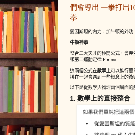
們會導出 一拳打出1
拳
愛因斯坦的內力，加牛頓的外功 ，
牛頓神拳
整合二大天才的極簡公式，會產生出什
頓第二運動定律 F = ma
這兩個公式在
可以進行簡
數學上
拼在一起會遇到一些概念上的衝
以下是從數學與物理兩個層面的
1. 數學上的直接整合