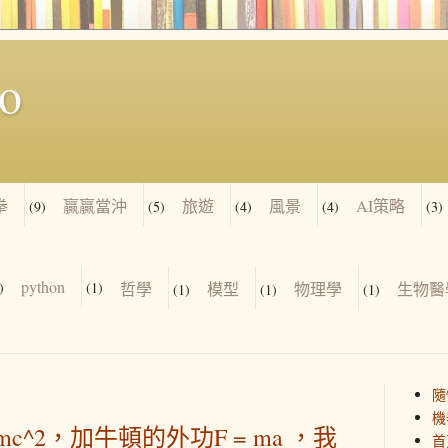
io
拳
贏贏當沖
旅遊
風景
AI策略
(9)
(5)
(4)
(4)
(3)
python
)
(1)
哲學
模型
物理學
生物醫
(1)
(1)
(1)
隨
機
c^2，加牛頓的外功F = ma ，我
首