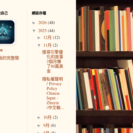
我自己
網誌存檔
2026
(48)
►
2025
(44)
▼
12月
(12)
►
11月
(2)
▼
en
搜尋引擎優
化的故事
我的完整簡
2個月賺
了80萬美
金
隱私權聲明
/ Privacy
Policy
Chinese
Input -
Zhuyin
(中文輸...
10月
(2)
►
9月
(6)
►
8月
(8)