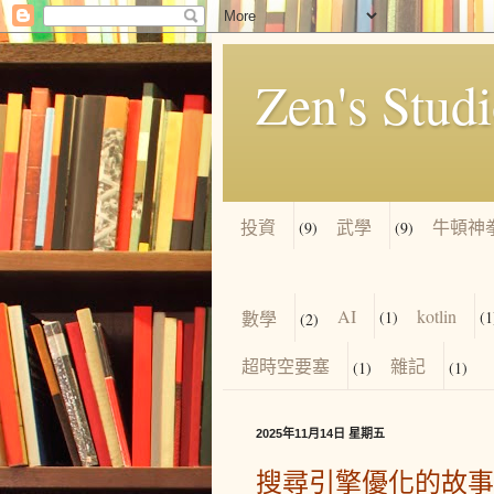
Zen's Stud
投資
武學
牛頓神
(9)
(9)
AI
kotlin
數學
(1)
(1
(2)
超時空要塞
雜記
(1)
(1)
2025年11月14日 星期五
搜尋引擎優化的故事 