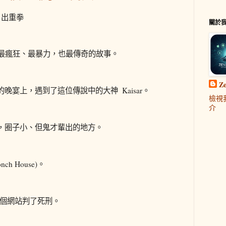
e 出重拳
關於
O圈最瘋狂、最暴力，也最傳奇的故事。
Z
的晚宴上，遇到了這位傳說中的大神 ​ Kaisar。
檢視
介
，圈子小、但鬼才輩出的地方。
h House)。
對這個網站判了死刑。