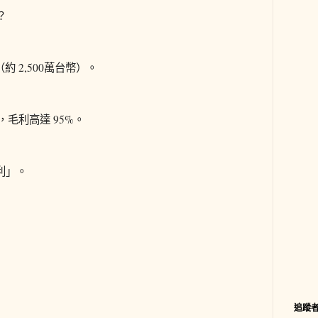
？
約 2,500萬台幣）。
，毛利高達 95%。
利」。
追蹤