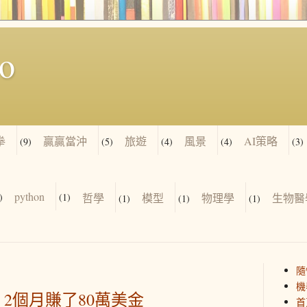
io
拳
贏贏當沖
旅遊
風景
AI策略
(9)
(5)
(4)
(4)
(3)
python
)
(1)
哲學
模型
物理學
生物醫
(1)
(1)
(1)
隨
機
2個月賺了80萬美金
首