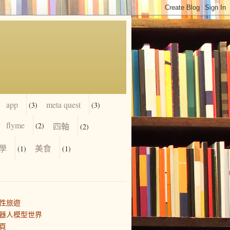
app
meta quest
(3)
(3)
flyme
(2)
四軸
(2)
學
美食
(1)
(1)
性旅遊
器人模型世界
頁