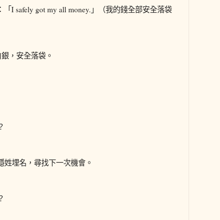
 safely got my all money.」（我的錢全部安全落袋
白銀，安全落袋。
？
隱姓埋名，尋找下一次機會。
？