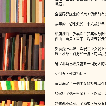
峨眉；
全世界都嫌棄的郭芙，偏偏前有
故事的一切來源於，十六歲那年
酒店裡面，郭襄與草莽英雄敞開
西山一窟鬼，來了一場說走就走
郭襄愛上楊過，與現在少女愛上
歷、才華、資源於一身，可以說
楊過那時已經是處於一個男人的
更何況，他還痴情。
這就滿足了一個少女關於靈魂伴
楊過給了她三根金針，可以滿足
她想都不想就用了兩根，只為看