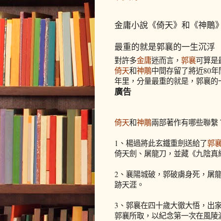
金庸小說《倚天》和《神鵰
最重的就是郭襄的一生沉浮
對許多
金庸
迷而言，
郭襄
可算是
倚天
和
神鵰
中間存留了將近80
年里，分量最重的就是，郭襄的
廣告
倚天
和
神鵰
兩部著作有哪些聯繫
1、楊過將此玄鐵重劍送給了
郭
倚天劍、屠龍刀，並藏《九陰真
2、襄陽城破，郭破虜身死，屠
跡天涯。
3、郭襄在四十歲大徹大悟，出
郭襄所取，以紀念第一次在風陵