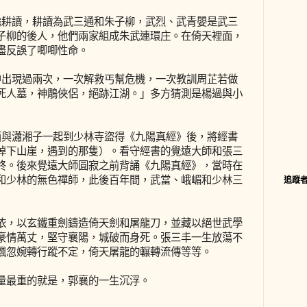
樵耕讀，耕讀為武三通和朱子柳，武烈、武青嬰是武三
子柳的後人，他們兩家組成朱武連環庄。在倚天裡面，
盡反誤了唧唧性命。
中出現過兩次，一次解救丐幫危機，一次教訓周芷若做
死人墓，神鵰俠侶，絕跡江湖。」多方猜測是楊過與小
西與瀟湘子一起到少林寺盜得《九陽真經》後，將經書
掉下山崖，遇到的那隻）。看守經書的覺遠大師和張三
終。後來覺遠大師圓寂之前背誦《九陽真經》，當時在
和少林的無色禪師，此後百年間，武當、峨嵋和少林三
追蹤
依，以玄鐵重劍鑄造倚天劍和屠龍刀，並藏以絕世武學
豪情萬丈，堅守襄陽，城破而身死。張三丰一生放蕩不
飄忽婉轉行蹤不定，倚天屠龍的輾轉流傳等等。
量最重的就是，郭襄的一生沉浮。