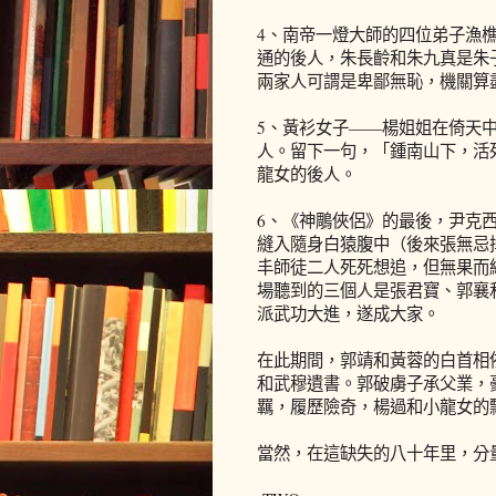
4、南帝一燈大師的四位弟子漁
通的後人，朱長齡和朱九真是朱
兩家人可謂是卑鄙無恥，機關算
5、黃衫女子——楊姐姐在倚天
人。留下一句，「鍾南山下，活
龍女的後人。
6、《神鵰俠侶》的最後，尹克
縫入隨身白猿腹中（後來張無忌
丰師徒二人死死想追，但無果而
場聽到的三個人是張君寶、郭襄
派武功大進，遂成大家。
在此期間，郭靖和黃蓉的白首相
和武穆遺書。郭破虜子承父業，
羈，履歷險奇，楊過和小龍女的
當然，在這缺失的八十年里，分