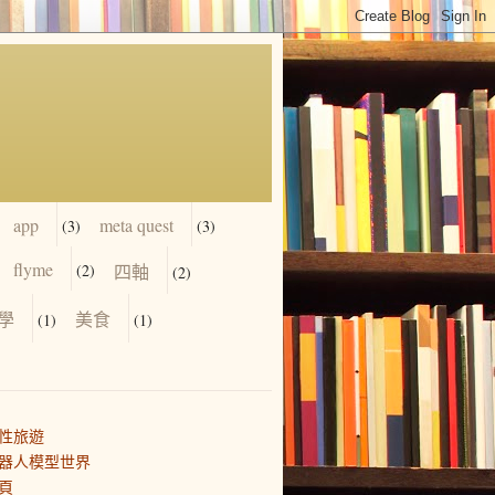
app
meta quest
(3)
(3)
flyme
(2)
四軸
(2)
學
美食
(1)
(1)
性旅遊
器人模型世界
頁