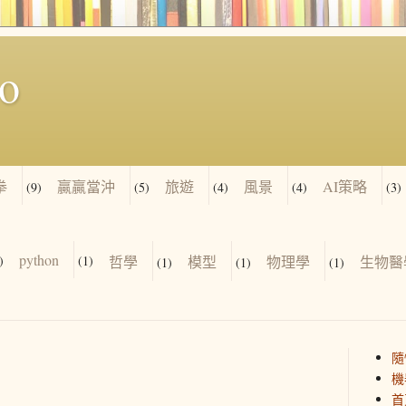
io
拳
贏贏當沖
旅遊
風景
AI策略
(9)
(5)
(4)
(4)
(3)
python
)
(1)
哲學
模型
物理學
生物醫
(1)
(1)
(1)
隨
機
首