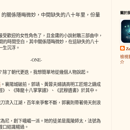
關於
》的關係隱晦微妙，中間缺失的八十年里，份量
最受歡迎的女性角色了，且金庸的小說射鵰三部曲中，
年間的時間空白，其中關係隱晦微妙，在這缺失的八十
一生沉浮。
Z
檢視
-ONE-
介
？除了朝代更迭，我想簡單地從幾個人物說起。
襄
。襄陽城破前，郭靖、黃蓉夫婦請高明工匠熔之鑄成
經》、《降龍十八掌掌譜》、《武穆遺書》於其中。
龍刀流入江湖，百年來爭奪不斷，郭襄則帶著倚天劍浪
家為尼，創下峨嵋一派。她的徒弟是風陵師太，法號為
渡口結識楊過。