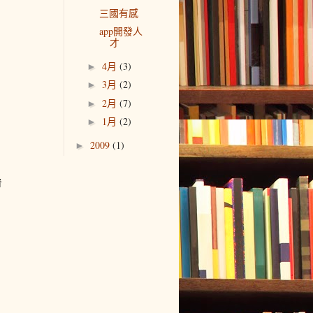
三國有感
app開發人
才
4月
(3)
►
3月
(2)
►
2月
(7)
►
1月
(2)
►
2009
(1)
►
者