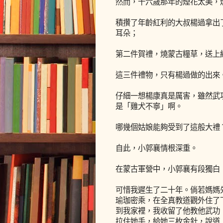
然而，十六歲那年的煙花太美，
積攢了年齡紅利的大叔楊過拿出
耳朵；
第二件賀禮，燒蒙古糧草，送上
這三件禮物，只有楊過做的出來
仔細一想楊康真是厲害，雖然武
是「雞犬不寧」啊。
哪幾個姑娘能夠受到了這般大禮
自此，小郭襄情根深重。
在蒙古軍營中，小郭襄有段獨白
可惜我遲生了二十年。倘若媽媽
瑜珈密乘，在全真教道觀外住了
到我家裡，我收留了他教他武功
拉住她手，給她三枚金針，說道