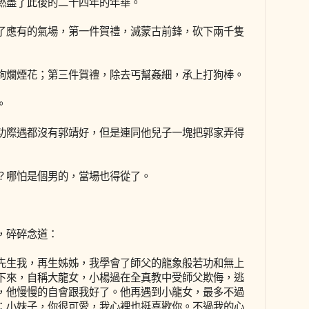
燃盡了此後的二十四年的年華。
了應有的氣場，第一件賀禮，滅蒙古前鋒，砍下兩千隻
絢爛煙花；第三件賀禮，除去丐幫姦細，承上打狗棒。
。
功際遇都沒有郭靖好，但是連同他兒子一塊把郭家弄得
？哪怕是個男的，當場也得從了。
，碎碎念道：
先生我，再生姊姊，我學會了師父的龍象般若功和無上
下來，自稱大龍女，小楊過在全真教中受師父欺侮，逃
，他慢慢的自會跟我好了。他再遇到小龍女，最多不過
：小妹子，你很可愛，我心裡也挺喜歡你。不過我的心