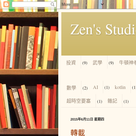
Zen's Stud
投資
武學
牛頓神
(9)
(9)
AI
kotlin
數學
(1)
(1
(2)
超時空要塞
雜記
(1)
(1)
2015年6月11日 星期四
轉載