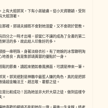
。上有大姐郭芙，下有小弟破虜。從小天資聰穎，受到
有大姐頂著。
在那裡，郭靖夫婦既不會對她溺愛，又不會疏於管教。
有四分之一時才出場，卻當仁不讓的成為了全書的第二
性鮮活的多，故此給人印象好的多。
頸掛一串明珠，身著淡綠衣衫。有了她娘的冰雪聰明淘
心地善良，真是集郭靖黃蓉的優點於一身。
輕鬆的節奏，讀起來猶如春風拂面，可謂是神來一筆。
郭芙。郭芙絕對是神鵰中最惹人嫌的角色，真的是把郭
數遠超金輪法王、趙志敬、霍都之徒。
在是比較成功！因為她並非大奸大惡之徒，做到這樣令
夫。
偏她喜歡的楊過不能和她在一塊，最後一生未嫁，終老