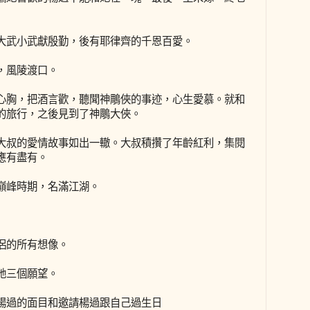
大武小武獻殷勤，後有耶律齊的千恩百愛。
，風陵渡口。
心胸，把酒言歡，聽聞神鵰俠的事迹，心生愛慕。就和
的旅行，之後見到了神鵰大俠。
大叔的愛情故事如出一轍。大叔積攢了年齡紅利，集閱
應有盡有。
巔峰時期，名滿江湖。
侶的所有想像。
她三個願望。
楊過的面目和邀請楊過跟自己過生日