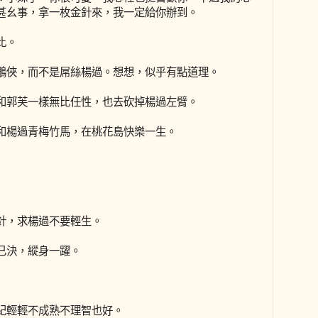
甚幺事，拿一枚金針來，我一定給你辦到。
比。
鵰俠，而不是屌絲楊過。想想，似乎有點道理。
和郭芙一樣無比任性，也去砍掉楊過左臂。
和楊過青梅竹馬，在桃花島快樂一生。
針，求楊過不要輕生。
已決，縱身一躍。
紀輕輕不成熟不理智也好。