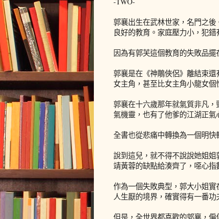
-TWO-
郭襄出生在武林世家，名門之後
良好的教育。家庭壓力小，犯錯
因為有郭芙這個教育的失敗品擺
郭襄是在《神鵰俠侶》離結束還
女主角，甚至比女主角小龍女個
郭襄在十六歲那年就氣質非凡，
氣機靈，也有了他爹的江湖正氣
全書也從悲痛中轉換為一個明快
說到這兒，就不得不說說她姐姐
靖黃蓉的缺點給湊齊了，噁心指
作為一個失敗典型，郭大小姐實
人生厭的境界，確實得有一番功
但是，全世界都喜歡的郭襄，偏