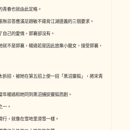
的青春也就由此定格。
張無忌答應滿足趙敏不違背江湖道義的三個要求。
了自己的愛情，郭襄卻沒有。
她就不是郭襄，楊過若是因此放棄小龍女，接受郭襄，
太拆招，被她在第五招上使一招「黑沼靈狐」，將宋青
當年楊過和她同到黑沼捕捉靈狐而創。
之一。
滑行，就像在雪地里滑雪一樣。