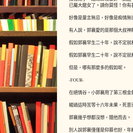
已屬大龍女了。請你莫怪！你有
好像是童言無忌，好像是痴情無
有人說，郭襄愛的是那個大叔神
假如郭襄早生二十年，說不定就
假如郭襄早生二十年，說不定就
但是，哪有那麼多的假如呢。
-FOUR-
在絕情谷，小郭襄用了第三根金
楊過這時苦等十六年未果，死意
郭襄幾乎想都沒想，隨他而去。
別人說郭襄僅僅是仰慕也好，年