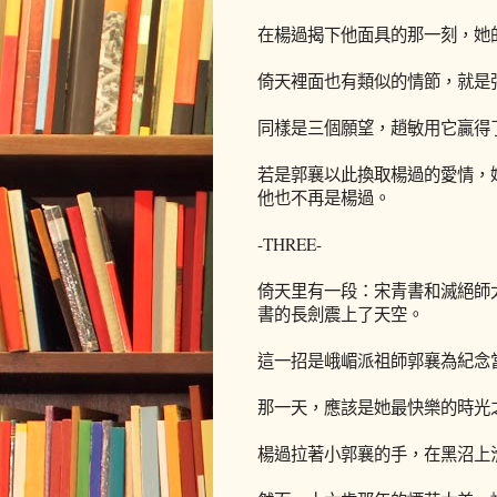
在楊過揭下他面具的那一刻，她
倚天裡面也有類似的情節，就是
同樣是三個願望，趙敏用它贏得
若是郭襄以此換取楊過的愛情，
他也不再是楊過。
-THREE-
倚天里有一段：宋青書和滅絕師
書的長劍震上了天空。
這一招是峨嵋派祖師郭襄為紀念
那一天，應該是她最快樂的時光
楊過拉著小郭襄的手，在黑沼上