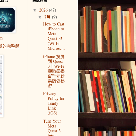
我自己
網誌存檔
2026
(47)
▼
7月
(9)
▼
How to Cast
iPhone to
Meta
en
Quest 3!
(Wi-Fi
我的完整簡
Microsc...
iPhone 投屏
到 Quest
3！Wi-Fi
顯微鏡揭
密千元鈔
票防偽秘
密
Privacy
Policy for
Tendy
Link
(iOS)
Turn Your
Meta
Quest 3
into a