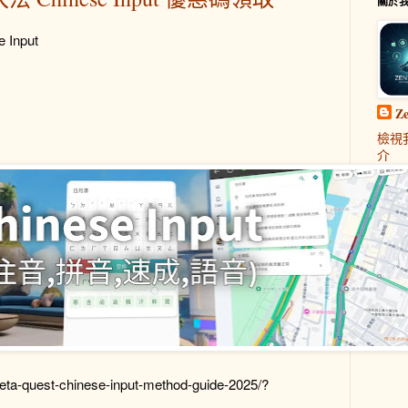
關於
 Input
Z
檢視
介
eta-quest-chinese-input-method-guide-2025/?