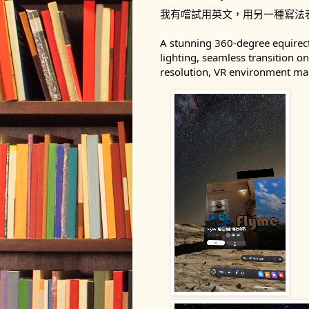
我有嚐試用英文，用另一種寫法
A stunning 360-degree equirecta
lighting, seamless transition on 
resolution, VR environment m