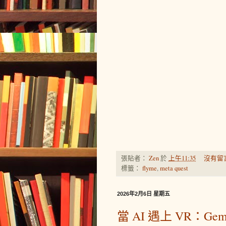
張貼者：
Zen
於
上午11:35
沒有留
標籤：
flyme
,
meta quest
2026年2月6日 星期五
當 AI 遇上 VR：