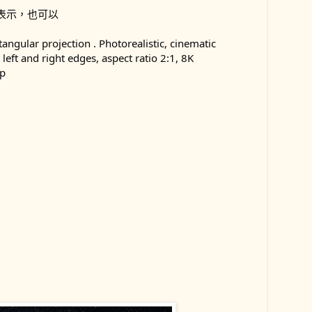
表示，也可以
ngular projection . Photorealistic, cinematic 
left and right edges, aspect ratio 2:1, 8K 
ap