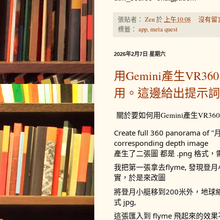
張貼者：
Zen
於
上午10:08
沒有留
標籤：
app
,
meta quest
2026年2月7日 星期六
用Gemini產生VR360
用。這邊給出提示詞
關於要如何用Gemini產生VR360
Create full 360 panora
corresponding depth image
產生了二張圖 都是 .png 格式，需
我把第一張拿去flyme, 發
實，於是來改圖
將登月小艇移到200米外，地球縮小
式 jpg, 
這張匯入到 flyme 飛起來的效