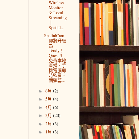
Wireless
Monitor
& Local
Streaming
｜
Spatial...
SpatialCam
即將升級
為
Tendy！
Quest 3
免費本地
直播、手
機電腦即
時監看、
關螢幕...
6月
(2)
►
5月
(4)
►
4月
(6)
►
3月
(20)
►
2月
(3)
►
1月
(3)
►