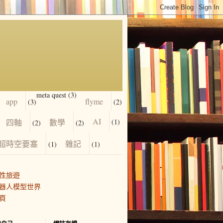
meta quest
(3)
app
flyme
(3)
(2)
AI
四軸
數學
(1)
(2)
(2)
超時空要塞
雜記
(1)
(1)
性旅遊
器人模型世界
頁