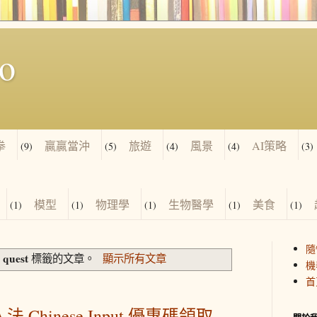
io
拳
贏贏當沖
旅遊
風景
AI策略
(9)
(5)
(4)
(4)
(3)
模型
物理學
生物醫學
美食
(1)
(1)
(1)
(1)
(1)
隨
 quest
標籤的文章。
顯示所有文章
機
首
入法 Chinese Input 優惠碼領取