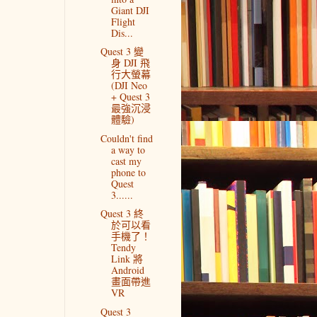
Giant DJI
Flight
Dis...
Quest 3 變
身 DJI 飛
行大螢幕
(DJI Neo
+ Quest 3
最強沉浸
體驗)
Couldn't find
a way to
cast my
phone to
Quest
3......
Quest 3 終
於可以看
手機了！
Tendy
Link 將
Android
畫面帶進
VR
Quest 3