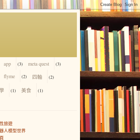
app
meta quest
(3)
(3)
flyme
(2)
四軸
(2)
學
美食
(1)
(1)
性旅遊
器人模型世界
頁