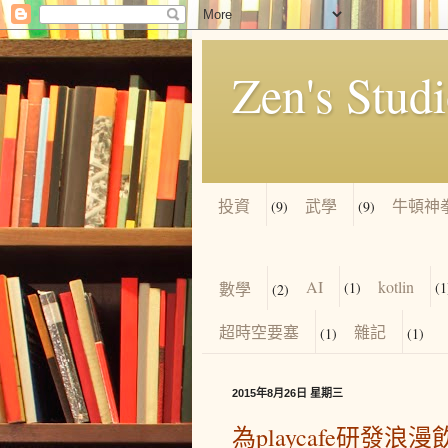
Zen's Stud
投資
武學
牛頓神
(9)
(9)
AI
kotlin
數學
(1)
(1
(2)
超時空要塞
雜記
(1)
(1)
2015年8月26日 星期三
為playcafe研發浪漫