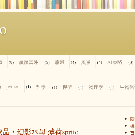
io
拳
贏贏當沖
旅遊
風景
AI策略
(9)
(5)
(4)
(4)
(3)
python
)
(1)
哲學
模型
物理學
生物醫
(1)
(1)
(1)
隨
機
飲品，幻影水母 薄荷sprite
首