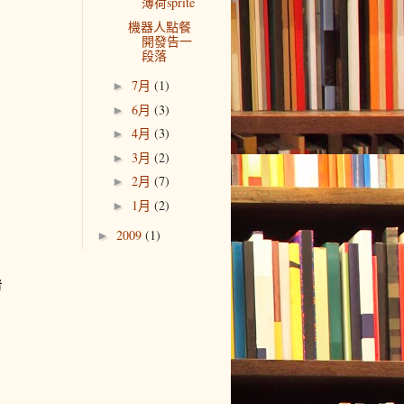
薄荷sprite
機器人點餐
開發告一
段落
7月
(1)
►
6月
(3)
►
4月
(3)
►
3月
(2)
►
2月
(7)
►
1月
(2)
►
2009
(1)
►
者