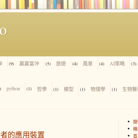
io
拳
贏贏當沖
旅遊
風景
AI策略
(9)
(5)
(4)
(4)
(3)
python
)
(1)
哲學
模型
物理學
生物醫
(1)
(1)
(1)
隨
機
患者的應用裝置
首