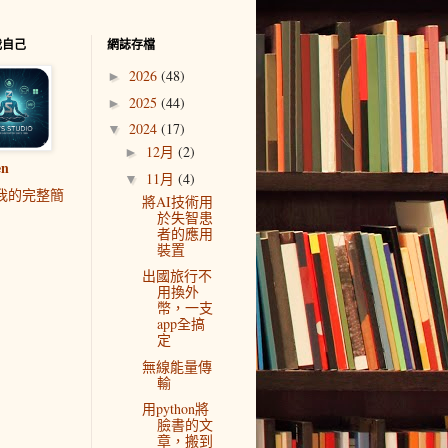
我自己
網誌存檔
2026
(48)
►
2025
(44)
►
2024
(17)
▼
12月
(2)
►
en
11月
(4)
▼
我的完整簡
將AI技術用
於失智患
者的應用
裝置
出國旅行不
用換外
幣，一支
app全搞
定
無線能量傳
輸
用python將
臉書的文
章，搬到