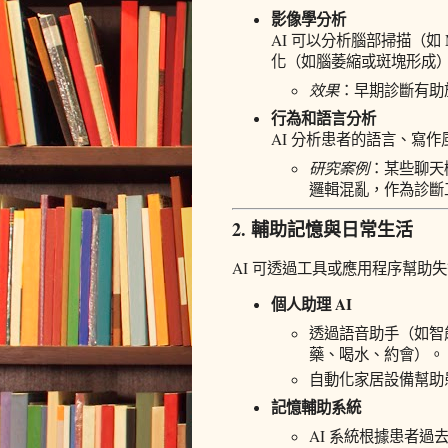
影像學分析
AI 可以分析腦部掃描（如 
化（如腦萎縮或斑塊形成
效果
：早期診斷有助
行為和語言分析
AI 分析患者的語言、寫
研究案例
：某些聊天
邏輯混亂，作為診斷
2. 輔助記憶與日常生活
AI 可透過工具或應用程序幫助
個人助理 AI
透過語音助手（如智
藥、喝水、約會）。
自動化家居設備幫助
記憶輔助系統
AI 系統根據患者