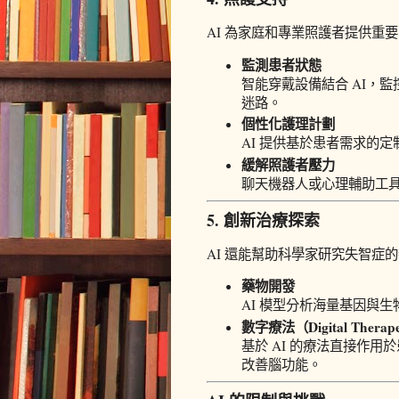
AI 為家庭和專業照護者提供重
監測患者狀態
智能穿戴設備結合 AI，
迷路。
個性化護理計劃
AI 提供基於患者需求的
緩解照護者壓力
聊天機器人或心理輔助工
5. 創新治療探索
AI 還能幫助科學家研究失智症
藥物開發
AI 模型分析海量基因與
數字療法（Digital Therape
基於 AI 的療法直接作
改善腦功能。