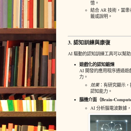
憶。
結合 AR 技術，
籤或說明。
3. 認知訓練與康復
AI 驅動的認知訓練工具可以幫
遊戲化的認知鍛煉
AI 開發的應用程序通過
力。
效果
：有研究顯示，
認知能力。
腦機介面（Brain-Computer 
AI 分析腦電波數