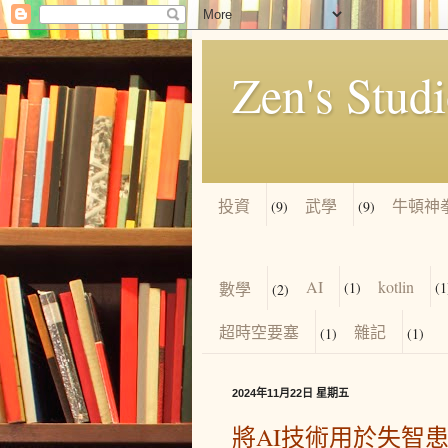
Zen's Stud
投資
武學
牛頓神
(9)
(9)
AI
kotlin
數學
(1)
(1
(2)
超時空要塞
雜記
(1)
(1)
2024年11月22日 星期五
將AI技術用於失智