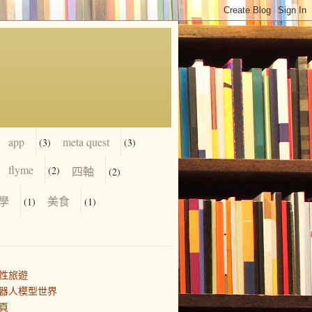
app
meta quest
(3)
(3)
flyme
(2)
四軸
(2)
學
美食
(1)
(1)
性旅遊
器人模型世界
頁