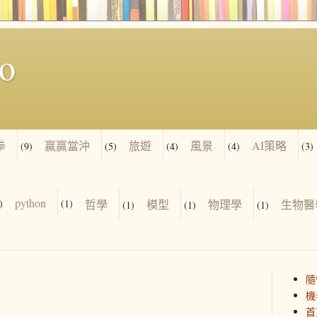
io
拳
贏贏當沖
旅遊
風景
AI策略
(9)
(5)
(4)
(4)
(3)
python
)
(1)
哲學
模型
物理學
生物醫
(1)
(1)
(1)
隨
機
首