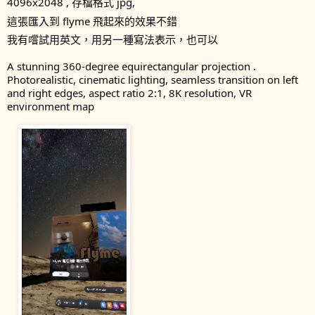
4096x2048 , 存檔格式 jpg, 
這張匯入到 flyme 飛起來的效果不錯
我有嚐試用英文，用另一種寫法表示，也可以
A stunning 360-degree equirectangular projection . 
Photorealistic, cinematic lighting, seamless transition on left 
and right edges, aspect ratio 2:1, 8K resolution, VR 
environment map