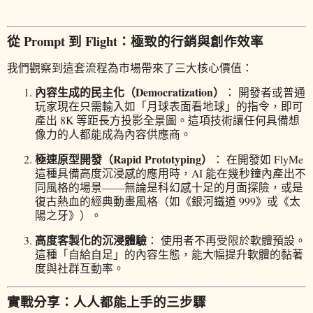
從 Prompt 到 Flight：極致的行銷與創作效率
我們觀察到這套流程為市場帶來了三大核心價值：
內容生成的民主化（Democratization）
： 開發者或普通
玩家現在只需輸入如「月球表面看地球」的指令，即可
產出 8K 等距長方投影全景圖。這項技術讓任何具備想
像力的人都能成為內容供應商。
極速原型開發（Rapid Prototyping）
： 在開發如 FlyMe
這種具備高度沉浸感的應用時，AI 能在幾秒鐘內產出不
同風格的場景——無論是科幻感十足的月面探險，或是
復古熱血的經典動畫風格（如《銀河鐵道 999》或《太
陽之牙》）。
高度客製化的沉浸體驗
： 使用者不再受限於軟體預設。
這種「自給自足」的內容生態，能大幅提升軟體的黏著
度與社群互動率。
實戰分享：人人都能上手的三步驟