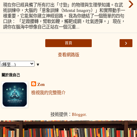
›
現在你已經具備了所有打出「寸勁」的物理與生理學知識。在武
術訓練中，大腦的「意象訓練（Mental Imagery）」和實際動手一
樣重要，它能幫你建立神經迴路。 我為你總結了一個簡單的四句
口訣： 「足蹬腰轉，臂軟如鞭，觸靶成鋼，吐氣透彈。」 現在，
請你在腦海中想像自己正站在一個沉重...
›
首頁
查看網路版
▼
關於我自己
Zen
檢視我的完整簡介
技術提供：
Blogger
.