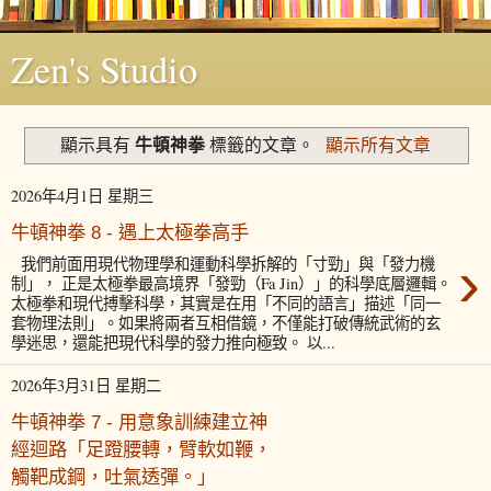
Zen's Studio
牛頓神拳
顯示具有
標籤的文章。
顯示所有文章
2026年4月1日 星期三
牛頓神拳 8 - 遇上太極拳高手
›
我們前面用現代物理學和運動科學拆解的「寸勁」與「發力機
制」， 正是太極拳最高境界「發勁（Fa Jin）」的科學底層邏輯。
太極拳和現代搏擊科學，其實是在用「不同的語言」描述「同一
套物理法則」。如果將兩者互相借鏡，不僅能打破傳統武術的玄
學迷思，還能把現代科學的發力推向極致。 以...
2026年3月31日 星期二
牛頓神拳 7 - 用意象訓練建立神
經迴路「足蹬腰轉，臂軟如鞭，
觸靶成鋼，吐氣透彈。」