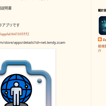
使用説明書
關於
ラアプリです
us/app/id1643103552
Z
om/store/apps/details?id=net.tendy.zcam
檢視
介