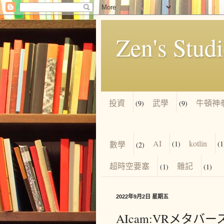
Zen's Stud
投資
武學
牛頓神
(9)
(9)
AI
kotlin
數學
(1)
(1
(2)
超時空要塞
雜記
(1)
(1)
2022年9月2日 星期五
AIcam:VRメタバ