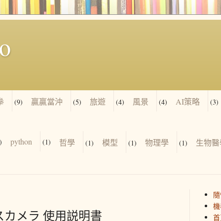
io
拳
贏贏當沖
旅遊
風景
AI策略
(9)
(5)
(4)
(4)
(3)
python
)
(1)
哲學
模型
物理學
生物醫
(1)
(1)
(1)
隨
機
ースカメラ 使用説明書
首