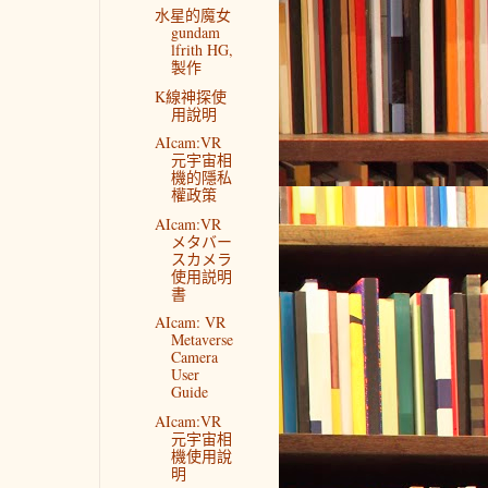
水星的魔女
gundam
lfrith HG,
製作
K線神探使
用說明
AIcam:VR
元宇宙相
機的隱私
權政策
AIcam:VR
メタバー
スカメラ
使用説明
書
AIcam: VR
Metaverse
Camera
User
Guide
AIcam:VR
元宇宙相
機使用說
明