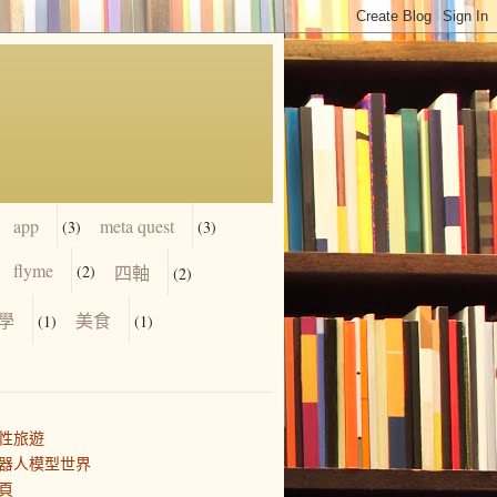
app
meta quest
(3)
(3)
flyme
(2)
四軸
(2)
學
美食
(1)
(1)
性旅遊
器人模型世界
頁