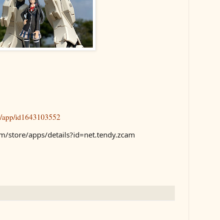
us/app/id1643103552
om/store/apps/details?id=net.tendy.zcam