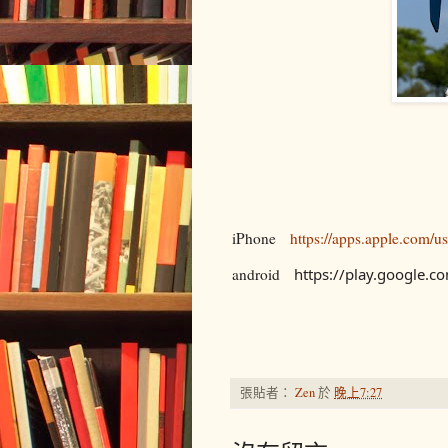
iPhone
https://apps.apple.com/
android
https://play.google.c
張貼者：
Zen
於
晚上7:27