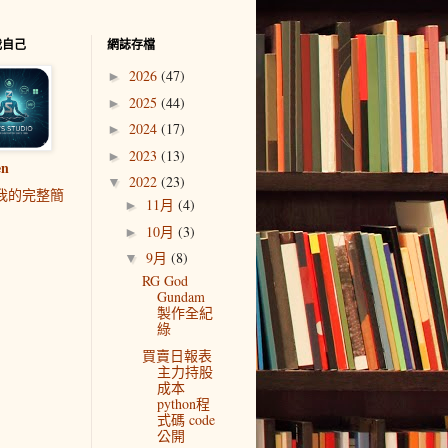
我自己
網誌存檔
2026
(47)
►
2025
(44)
►
2024
(17)
►
2023
(13)
►
en
2022
(23)
▼
我的完整簡
11月
(4)
►
10月
(3)
►
9月
(8)
▼
RG God
Gundam
製作全紀
綠
買賣日報表
主力持股
成本
python程
式碼 code
公開