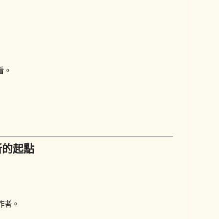
看。
新的起點
作者。