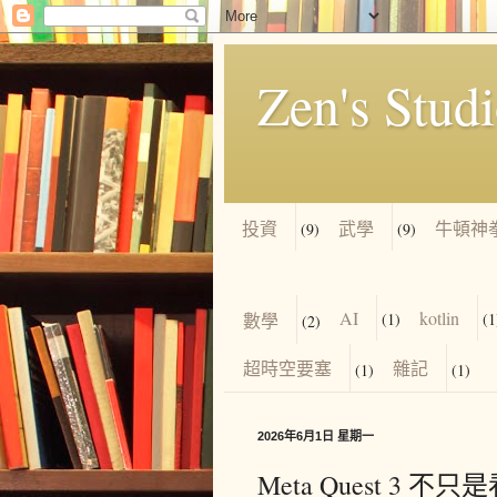
Zen's Stud
投資
武學
牛頓神
(9)
(9)
AI
kotlin
數學
(1)
(1
(2)
超時空要塞
雜記
(1)
(1)
2026年6月1日 星期一
Meta Quest 