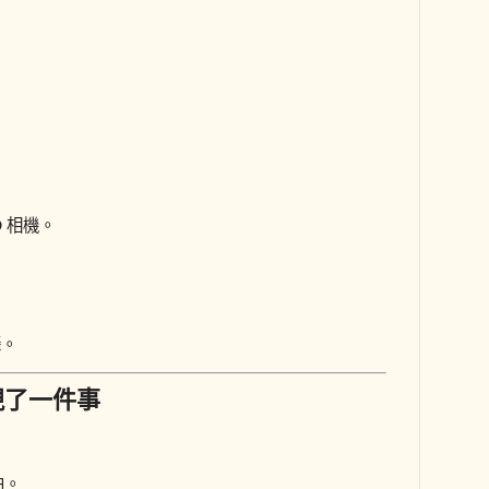
 相機。
攝。
現了一件事
拍。