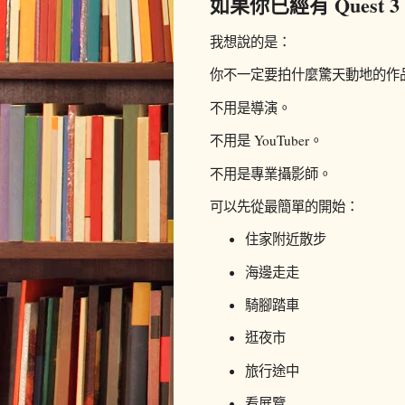
如果你已經有 Quest 3
我想說的是：
你不一定要拍什麼驚天動地的作
不用是導演。
不用是 YouTuber。
不用是專業攝影師。
可以先從最簡單的開始：
住家附近散步
海邊走走
騎腳踏車
逛夜市
旅行途中
看展覽