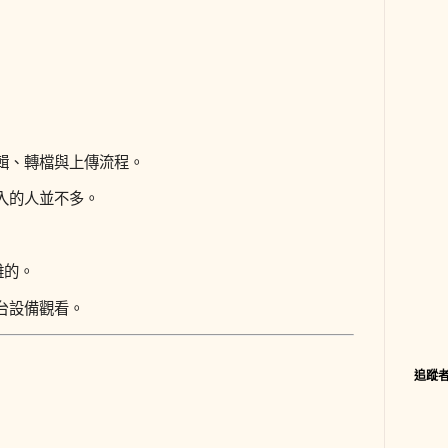
輯、轉檔與上傳流程。
入的人並不多。
離的。
台設備觀看。
追蹤