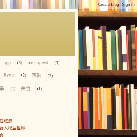
app
meta quest
(3)
(3)
flyme
(2)
四軸
(2)
學
美食
(1)
(1)
性旅遊
器人模型世界
頁