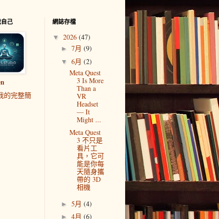
我自己
網誌存檔
2026
(47)
▼
7月
(9)
►
6月
(2)
▼
Meta Quest
3 Is More
en
Than a
我的完整簡
VR
Headset
— It
Might ...
Meta Quest
3 不只是
看片工
具，它可
能是你每
天隨身攜
帶的 3D
相機
5月
(4)
►
4月
(6)
►