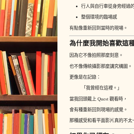
行人與自行車從身旁經過
整個環境的臨場感
有點像重新回到當時的現場。
為什麼我開始喜歡這
因為它不像拍照那麼刻意。
也不像傳統攝影那麼講究構圖。
更像是在記錄：
「我曾經在這裡。」
當我回頭戴上 Quest 觀看時，
會有種重新回到現場的感覺。
那種感受和看平面影片真的不太