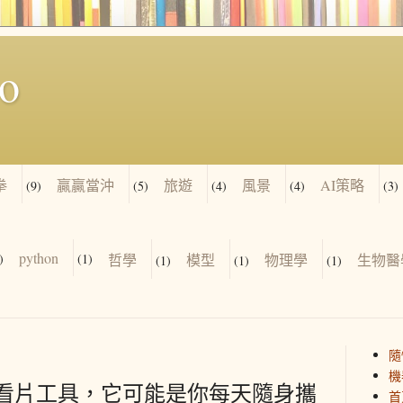
io
拳
贏贏當沖
旅遊
風景
AI策略
(9)
(5)
(4)
(4)
(3)
python
)
(1)
哲學
模型
物理學
生物醫
(1)
(1)
(1)
隨
機
3 不只是看片工具，它可能是你每天隨身攜
首